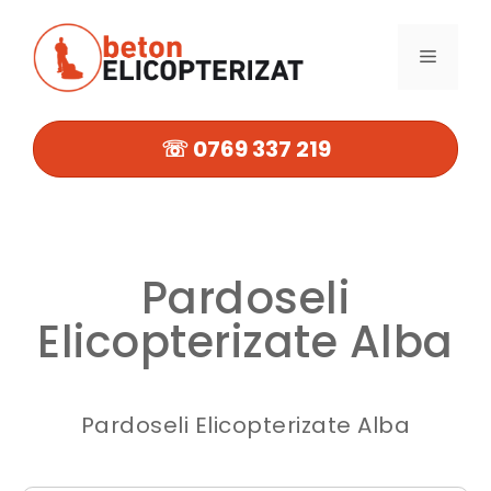
Sari
la
MENIU
conținut
☏ 0769 337 219
Pardoseli
Elicopterizate Alba
Pardoseli Elicopterizate Alba