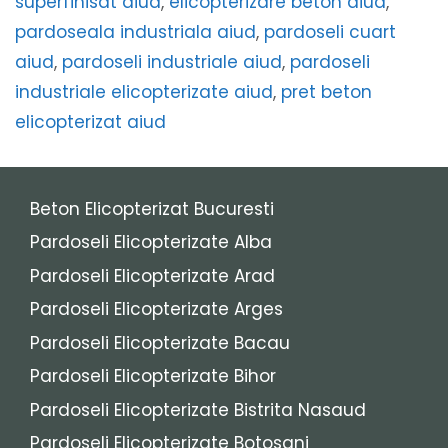
superfinisat aiud
,
elicopterizare beton aiud
,
pardoseala industriala aiud
,
pardoseli cuart
aiud
,
pardoseli industriale aiud
,
pardoseli
industriale elicopterizate aiud
,
pret beton
elicopterizat aiud
Beton Elicopterizat Bucuresti
Pardoseli Elicopterizate Alba
Pardoseli Elicopterizate Arad
Pardoseli Elicopterizate Arges
Pardoseli Elicopterizate Bacau
Pardoseli Elicopterizate Bihor
Pardoseli Elicopterizate Bistrita Nasaud
Pardoseli Elicopterizate Botosani