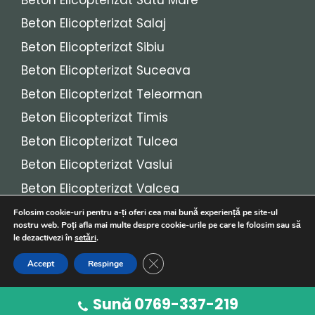
Beton Elicopterizat Salaj
Beton Elicopterizat Sibiu
Beton Elicopterizat Suceava
Beton Elicopterizat Teleorman
Beton Elicopterizat Timis
Beton Elicopterizat Tulcea
Beton Elicopterizat Vaslui
Beton Elicopterizat Valcea
Beton Elicopterizat Vrancea
Folosim cookie-uri pentru a-ți oferi cea mai bună experiență pe site-ul
nostru web. Poți afla mai multe despre cookie-urile pe care le folosim sau să
le dezactivezi în
setări
.
© 2026
Beton Elicopterizat
• Toate drepturile
Close GDPR Cookie Banner
Accept
Respinge
rezervate!
Sună 0769-337-219