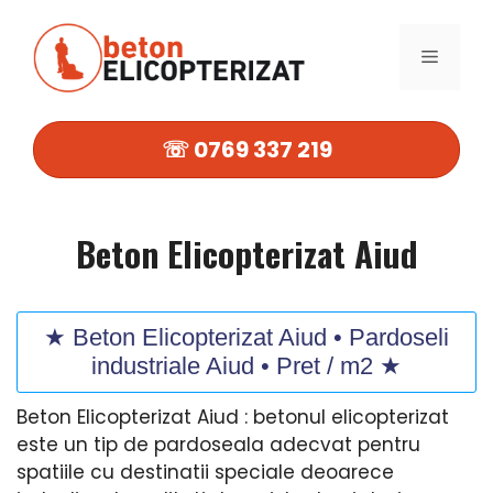
Sari
la
MENIU
conținut
☏ 0769 337 219
Beton Elicopterizat Aiud
★ Beton Elicopterizat Aiud • Pardoseli
industriale Aiud • Pret / m2 ★
Beton Elicopterizat Aiud : betonul elicopterizat
este un tip de pardoseala adecvat pentru
spatiile cu destinatii speciale deoarece