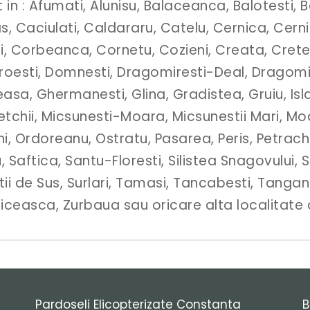
in : Afumati, Alunisu, Balaceanca, Balotesti, B
s, Caciulati, Caldararu, Catelu, Cernica, Cernic
, Corbeanca, Cornetu, Cozieni, Creata, Cretes
broesti, Domnesti, Dragomiresti-Deal, Dragom
a, Ghermanesti, Glina, Gradistea, Gruiu, Islaz, 
etchii, Micsunesti-Moara, Micsunestii Mari, M
i, Ordoreanu, Ostratu, Pasarea, Peris, Petrachio
 Saftica, Santu-Floresti, Silistea Snagovului, Si
tii de Sus, Surlari, Tamasi, Tancabesti, Tangan
iceasca, Zurbaua sau oricare alta localitate di
Pardoseli Elicopterizate Constanta
B