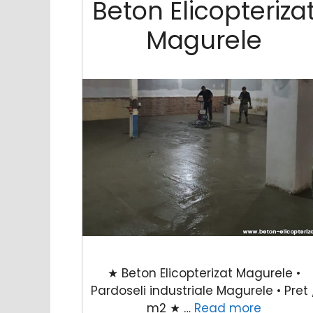
Beton Elicopteriza
Magurele
★ Beton Elicopterizat Magurele •
Pardoseli industriale Magurele • Pret 
m2 ★ …
Read more