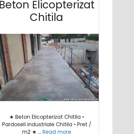
Beton Elicopterizat
Chitila
★ Beton Elicopterizat Chitila •
Pardoseli industriale Chitila • Pret /
m2 ★ …
Read more