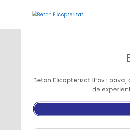
Sari
la
conținut
Beton Elicopterizat Ilfov : pavaj 
de experient