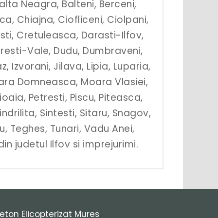
alta Neagra, Balteni, Berceni,
a, Chiajna, Ciofliceni, Ciolpani,
ti, Cretuleasca, Darasti-Ilfov,
iresti-Vale, Dudu, Dumbraveni,
Izvorani, Jilava, Lipia, Luparia,
oara Domneasca, Moara Vlasiei,
aia, Petresti, Piscu, Piteasca,
ndrilita, Sintesti, Sitaru, Snagov,
u, Teghes, Tunari, Vadu Anei,
n judetul Ilfov si imprejurimi.
eton Elicopterizat Mures