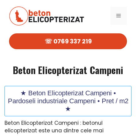
Sari
la
MENIU
conținut
☏ 0769 337 219
Beton Elicopterizat Campeni
★ Beton Elicopterizat Campeni •
Pardoseli industriale Campeni • Pret / m2
★
Beton Elicopterizat Campeni : betonul
elicopterizat este una dintre cele mai