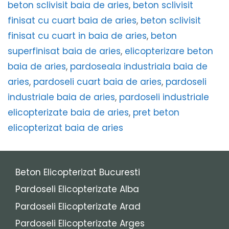
beton sclivisit baia de aries
,
beton sclivisit
finisat cu cuart baia de aries
,
beton sclivisit
finisat cu cuart in baia de aries
,
beton
superfinisat baia de aries
,
elicopterizare beton
baia de aries
,
pardoseala industriala baia de
aries
,
pardoseli cuart baia de aries
,
pardoseli
industriale baia de aries
,
pardoseli industriale
elicopterizate baia de aries
,
pret beton
elicopterizat baia de aries
Beton Elicopterizat Bucuresti
Pardoseli Elicopterizate Alba
Pardoseli Elicopterizate Arad
Pardoseli Elicopterizate Arges