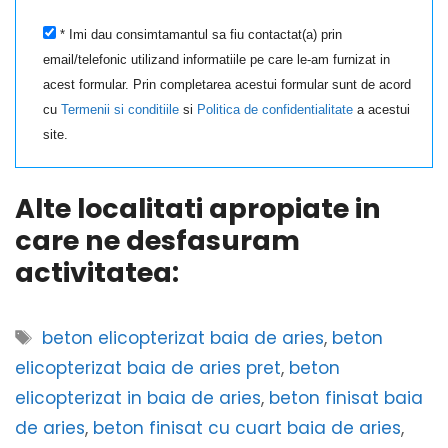
* Imi dau consimtamantul sa fiu contactat(a) prin
email/telefonic utilizand informatiile pe care le-am furnizat in
acest formular. Prin completarea acestui formular sunt de acord
cu
Termenii si conditiile
si
Politica de confidentialitate
a acestui
site.
Alte localitati apropiate in
care ne desfasuram
activitatea:
Etichete
beton elicopterizat baia de aries
,
beton
elicopterizat baia de aries pret
,
beton
elicopterizat in baia de aries
,
beton finisat baia
de aries
,
beton finisat cu cuart baia de aries
,