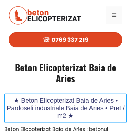
Sari
la
MENIU
conținut
☏ 0769 337 219
Beton Elicopterizat Baia de
Aries
★ Beton Elicopterizat Baia de Aries •
Pardoseli industriale Baia de Aries • Pret /
m2 ★
Beton Elicopterizat Baia de Aries : betonul