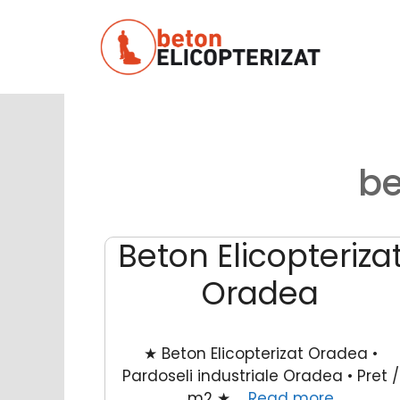
Sari
la
conținut
be
Beton Elicopteriza
Oradea
★ Beton Elicopterizat Oradea •
Pardoseli industriale Oradea • Pret /
m2 ★ …
Read more