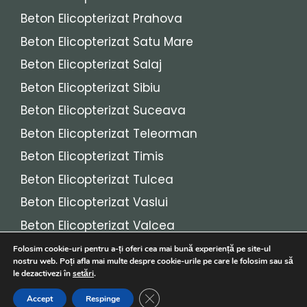
Beton Elicopterizat Prahova
Beton Elicopterizat Satu Mare
Beton Elicopterizat Salaj
Beton Elicopterizat Sibiu
Beton Elicopterizat Suceava
Beton Elicopterizat Teleorman
Beton Elicopterizat Timis
Beton Elicopterizat Tulcea
Beton Elicopterizat Vaslui
Beton Elicopterizat Valcea
Beton Elicopterizat Vrancea
Folosim cookie-uri pentru a-ți oferi cea mai bună experiență pe site-ul
nostru web. Poți afla mai multe despre cookie-urile pe care le folosim sau să
le dezactivezi în
setări
.
© 2026
Beton Elicopterizat
• Toate drepturile
Close GDPR Cookie Banner
Accept
Respinge
rezervate!