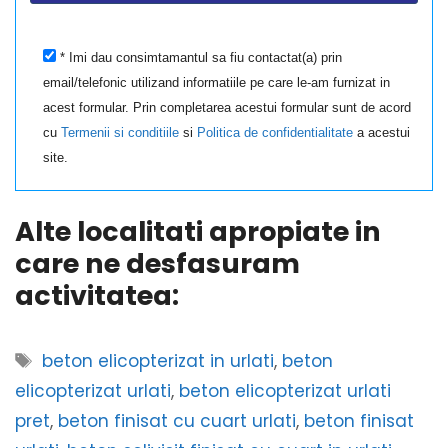
* Imi dau consimtamantul sa fiu contactat(a) prin
email/telefonic utilizand informatiile pe care le-am furnizat in
acest formular. Prin completarea acestui formular sunt de acord
cu
Termenii si conditiile
si
Politica de confidentialitate
a acestui
site.
Alte localitati apropiate in
care ne desfasuram
activitatea:
Etichete
beton elicopterizat in urlati
,
beton
elicopterizat urlati
,
beton elicopterizat urlati
pret
,
beton finisat cu cuart urlati
,
beton finisat