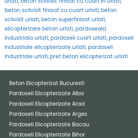
urlati
,
beton sclivisit finisat cu cuart in urlati
,
beton sclivisit finisat cu cuart urlati
,
beton
sclivisit urlati
,
beton superfinisat urlati
,
elicopterizare beton urlati
,
pardoseala
industriala urlati
,
pardoseli cuart urlati
,
pardoseli
industriale elicopterizate urlati
,
pardoseli
industriale urlati
,
pret beton elicopterizat urlati
Beton Elicopterizat Bucuresti
Pardoseli Elicopterizate Alba
Pardoseli Elicopterizate Arad
Pardoseli Elicopterizate Arges
Pardoseli Elicopterizate Bacau
Pardoseli Elicopterizate Bihor