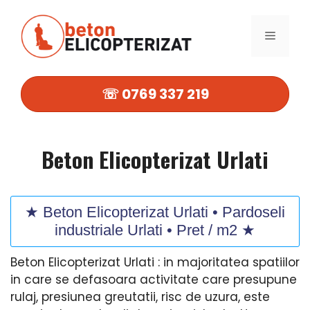
Sari
la
MENIU
conținut
☏ 0769 337 219
Beton Elicopterizat Urlati
★ Beton Elicopterizat Urlati • Pardoseli
industriale Urlati • Pret / m2 ★
Beton Elicopterizat Urlati : in majoritatea spatiilor
in care se defasoara activitate care presupune
rulaj, presiunea greutatii, risc de uzura, este