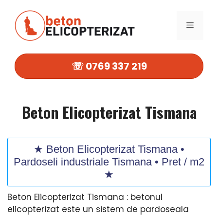
Sari
la
MENIU
conținut
☏ 0769 337 219
Beton Elicopterizat Tismana
★ Beton Elicopterizat Tismana •
Pardoseli industriale Tismana • Pret / m2
★
Beton Elicopterizat Tismana : betonul
elicopterizat este un sistem de pardoseala