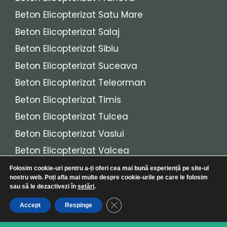
Beton Elicopterizat Satu Mare
Beton Elicopterizat Salaj
Beton Elicopterizat Sibiu
Beton Elicopterizat Suceava
Beton Elicopterizat Teleorman
Beton Elicopterizat Timis
Beton Elicopterizat Tulcea
Beton Elicopterizat Vaslui
Beton Elicopterizat Valcea
Beton Elicopterizat Vrancea
Folosim cookie-uri pentru a-ți oferi cea mai bună experiență pe site-ul
nostru web. Poți afla mai multe despre cookie-urile pe care le folosim
sau să le dezactivezi în
setări
.
© 2026
Beton Elicopterizat
• Toate drepturile
Close GDPR Cookie Banner
Accept
Respinge
rezervate!