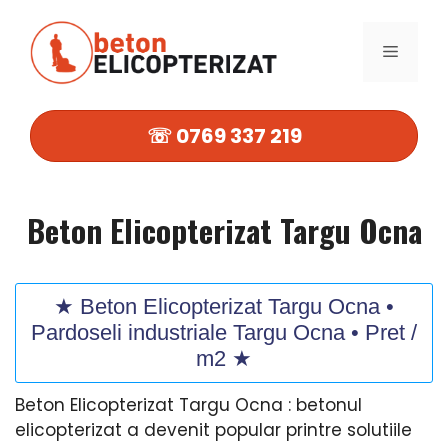
Sari
la
MENIU
conținut
☏ 0769 337 219
Beton Elicopterizat Targu Ocna
★ Beton Elicopterizat Targu Ocna •
Pardoseli industriale Targu Ocna • Pret /
m2 ★
Beton Elicopterizat Targu Ocna : betonul
elicopterizat a devenit popular printre solutiile