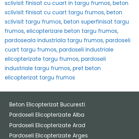
sclivisit finisat cu cuart in targu frumos
,
beton
sclivisit finisat cu cuart targu frumos
,
beton
sclivisit targu frumos
,
beton superfinisat targu
frumos
,
elicopterizare beton targu frumos
,
pardoseala industriala targu frumos
,
pardoseli
cuart targu frumos
,
pardoseli industriale
elicopterizate targu frumos
,
pardoseli
industriale targu frumos
,
pret beton
elicopterizat targu frumos
Beton Elicopterizat Bucuresti
Pardoseli Elicopterizate Alba
Pardoseli Elicopterizate Arad
Pardoseli Elicopterizate Arges