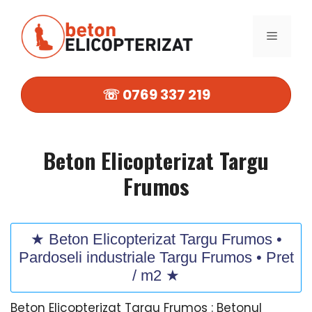
Sari
la
MENIU
conținut
☏ 0769 337 219
Beton Elicopterizat Targu
Frumos
★ Beton Elicopterizat Targu Frumos •
Pardoseli industriale Targu Frumos • Pret
/ m2 ★
Beton Elicopterizat Targu Frumos : Betonul