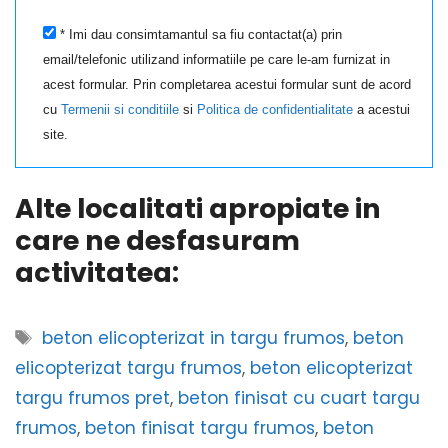
* Imi dau consimtamantul sa fiu contactat(a) prin
email/telefonic utilizand informatiile pe care le-am furnizat in
acest formular. Prin completarea acestui formular sunt de acord
cu
Termenii si conditiile
si
Politica de confidentialitate
a acestui
site.
Alte localitati apropiate in
care ne desfasuram
activitatea:
Etichete
beton elicopterizat in targu frumos
,
beton
elicopterizat targu frumos
,
beton elicopterizat
targu frumos pret
,
beton finisat cu cuart targu
frumos
,
beton finisat targu frumos
,
beton