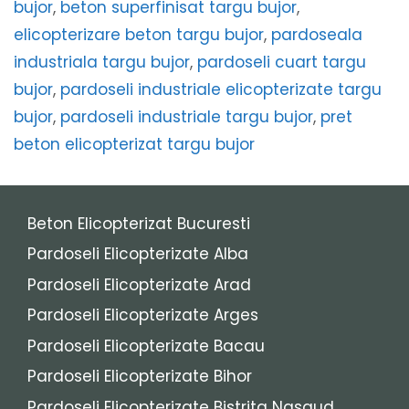
bujor
,
beton superfinisat targu bujor
,
elicopterizare beton targu bujor
,
pardoseala
industriala targu bujor
,
pardoseli cuart targu
bujor
,
pardoseli industriale elicopterizate targu
bujor
,
pardoseli industriale targu bujor
,
pret
beton elicopterizat targu bujor
Beton Elicopterizat Bucuresti
Pardoseli Elicopterizate Alba
Pardoseli Elicopterizate Arad
Pardoseli Elicopterizate Arges
Pardoseli Elicopterizate Bacau
Pardoseli Elicopterizate Bihor
Pardoseli Elicopterizate Bistrita Nasaud