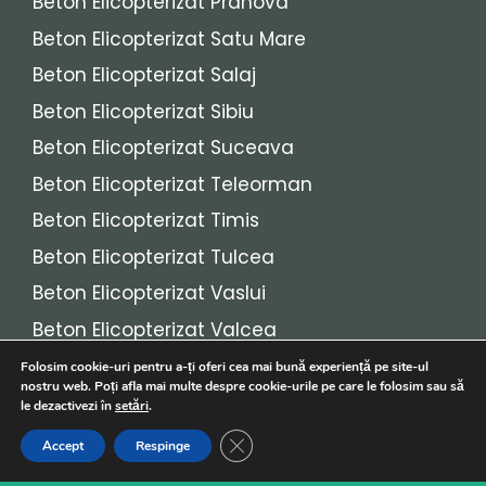
Beton Elicopterizat Prahova
Beton Elicopterizat Satu Mare
Beton Elicopterizat Salaj
Beton Elicopterizat Sibiu
Beton Elicopterizat Suceava
Beton Elicopterizat Teleorman
Beton Elicopterizat Timis
Beton Elicopterizat Tulcea
Beton Elicopterizat Vaslui
Beton Elicopterizat Valcea
Beton Elicopterizat Vrancea
Folosim cookie-uri pentru a-ți oferi cea mai bună experiență pe site-ul
nostru web. Poți afla mai multe despre cookie-urile pe care le folosim sau să
le dezactivezi în
setări
.
© 2026
Beton Elicopterizat
• Toate drepturile
Close GDPR Cookie Banner
Accept
Respinge
rezervate!