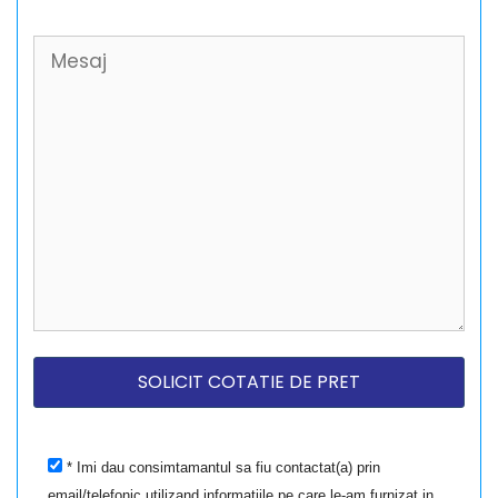
* Imi dau consimtamantul sa fiu contactat(a) prin
email/telefonic utilizand informatiile pe care le-am furnizat in