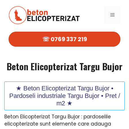
Sari
la
MENIU
conținut
☏ 0769 337 219
Beton Elicopterizat Targu Bujor
★ Beton Elicopterizat Targu Bujor •
Pardoseli industriale Targu Bujor • Pret /
m2 ★
Beton Elicopterizat Targu Bujor : pardoselile
elicopterizate sunt elemente care adauga