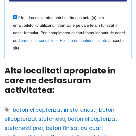
* Imi dau consimtamantul sa fiu contactat(a) prin
email/telefonic utilizand informatiile pe care le-am furnizat in
acest formular. Prin completarea acestui formular sunt de acord
cu
Termenii si conditiile
si
Politica de confidentialitate
a acestui
site.
Alte localitati apropiate in
care ne desfasuram
activitatea:
Etichete
beton elicopterizat in stefanesti
,
beton
elicopterizat stefanesti
,
beton elicopterizat
stefanesti pret
,
beton finisat cu cuart