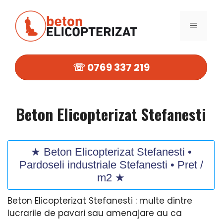
Sari
la
MENIU
conținut
☏ 0769 337 219
Beton Elicopterizat Stefanesti
★ Beton Elicopterizat Stefanesti •
Pardoseli industriale Stefanesti • Pret /
m2 ★
Beton Elicopterizat Stefanesti : multe dintre
lucrarile de pavari sau amenajare au ca