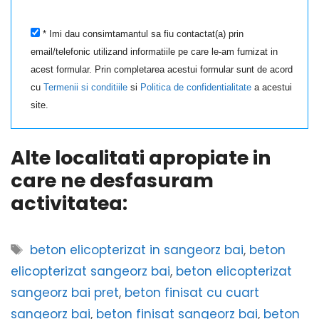
* Imi dau consimtamantul sa fiu contactat(a) prin
email/telefonic utilizand informatiile pe care le-am furnizat in
acest formular. Prin completarea acestui formular sunt de acord
cu
Termenii si conditiile
si
Politica de confidentialitate
a acestui
site.
Alte localitati apropiate in
care ne desfasuram
activitatea:
Etichete
beton elicopterizat in sangeorz bai
,
beton
elicopterizat sangeorz bai
,
beton elicopterizat
sangeorz bai pret
,
beton finisat cu cuart
sangeorz bai
,
beton finisat sangeorz bai
,
beton