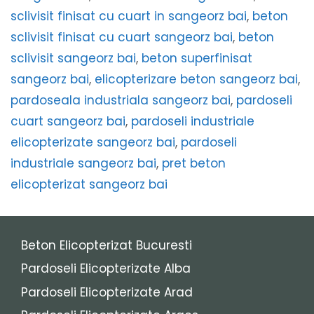
sclivisit finisat cu cuart in sangeorz bai
,
beton
sclivisit finisat cu cuart sangeorz bai
,
beton
sclivisit sangeorz bai
,
beton superfinisat
sangeorz bai
,
elicopterizare beton sangeorz bai
,
pardoseala industriala sangeorz bai
,
pardoseli
cuart sangeorz bai
,
pardoseli industriale
elicopterizate sangeorz bai
,
pardoseli
industriale sangeorz bai
,
pret beton
elicopterizat sangeorz bai
Beton Elicopterizat Bucuresti
Pardoseli Elicopterizate Alba
Pardoseli Elicopterizate Arad