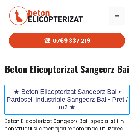
Sari
la
MENIU
conținut
☏ 0769 337 219
Beton Elicopterizat Sangeorz Bai
★ Beton Elicopterizat Sangeorz Bai •
Pardoseli industriale Sangeorz Bai • Pret /
m2 ★
Beton Elicopterizat Sangeorz Bai : specialistii in
constructii si amenajari recomanda utilizarea