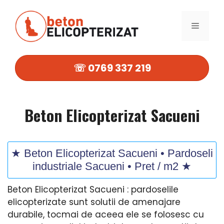
Sari
la
MENIU
conținut
☏ 0769 337 219
Beton Elicopterizat Sacueni
★ Beton Elicopterizat Sacueni • Pardoseli
industriale Sacueni • Pret / m2 ★
Beton Elicopterizat Sacueni : pardoselile
elicopterizate sunt solutii de amenajare
durabile, tocmai de aceea ele se folosesc cu