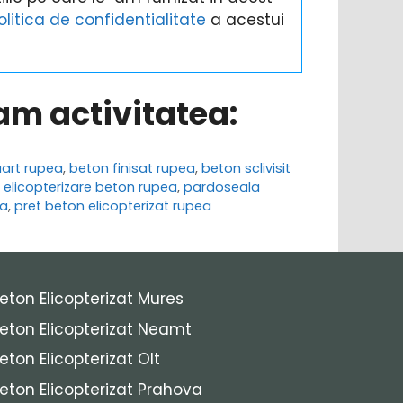
olitica de confidentialitate
a acestui
ram activitatea:
uart rupea
,
beton finisat rupea
,
beton sclivisit
,
elicopterizare beton rupea
,
pardoseala
ea
,
pret beton elicopterizat rupea
eton Elicopterizat Mures
eton Elicopterizat Neamt
eton Elicopterizat Olt
eton Elicopterizat Prahova