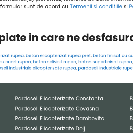
i formular sunt de acord cu
Termenii si conditiile
si
P
opiate in care ne desfasu
rizat rupea
,
beton elicopterizat rupea pret
,
beton finisat cu c
t cu cuart rupea
,
beton sclivisit rupea
,
beton superfinisat rupea
seli industriale elicopterizate rupea
,
pardoseli industriale rup
Pardoseli Elicopterizate Constanta
B
Pardoseli Elicopterizate Covasna
B
Pardoseli Elicopterizate Dambovita
B
Pardoseli Elicopterizate Dolj
B