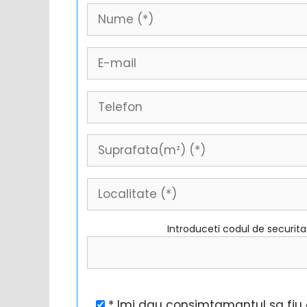
Introduceti codul de securit
* Imi dau consimtamantul sa fiu c