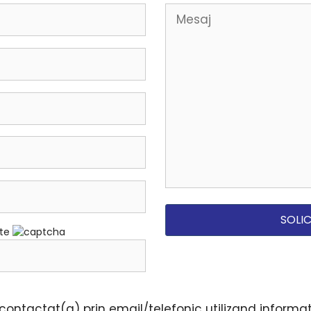
ate
ontactat(a) prin email/telefonic utilizand informati