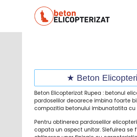
Sari
la
conținut
★ Beton Elicopteri
Beton Elicopterizat Rupea : betonul elic
pardoselilor deoarece imbina foarte bi
compozitia betonului imbunatatita cu a
Pentru obtinerea pardoselilor elicopte
capata un aspect unitar. Slefuirea se 