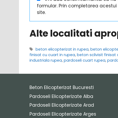
formular. Prin completarea acestu
site.
Alte localitati apr
Etichete
beton elicopterizat in rupea
,
beton elicopte
finisat cu cuart in rupea
,
beton sclivisit finisa
industriala rupea
,
pardoseli cuart rupea
,
pardo
Beton Elicopterizat Bucuresti
Pardoseli Elicopterizate Alba
Pardoseli Elicopterizate Arad
Pardoseli Elicopterizate Arges