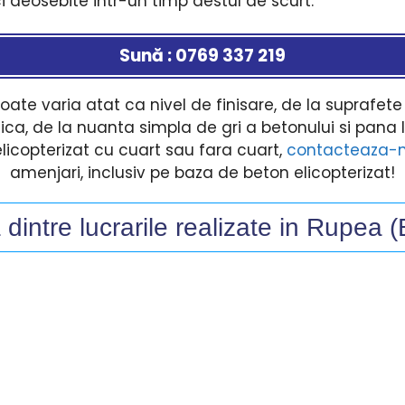
ci deosebite intr-un timp destul de scurt.
Sună : 0769 337 219
oate varia atat ca nivel de finisare, de la suprafete
ca, de la nuanta simpla de gri a betonului si pana la
elicopterizat cu cuart sau fara cuart,
contacteaza-
amenjari, inclusiv pe baza de beton elicopterizat!
dintre lucrarile realizate in Rupea 