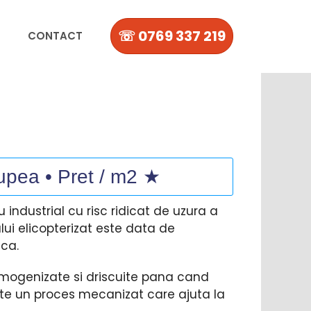
☏ 0769 337 219
CONTACT
Rupea • Pret / m2 ★
 industrial cu risc ridicat de uzura a
lui elicopterizat este data de
ica.
 omogenizate si driscuite pana cand
este un proces mecanizat care ajuta la