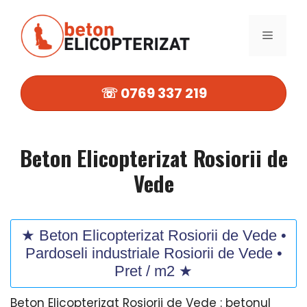
Sari
la
MENIU
conținut
☏ 0769 337 219
Beton Elicopterizat Rosiorii de
Vede
★ Beton Elicopterizat Rosiorii de Vede •
Pardoseli industriale Rosiorii de Vede •
Pret / m2 ★
Beton Elicopterizat Rosiorii de Vede : betonul