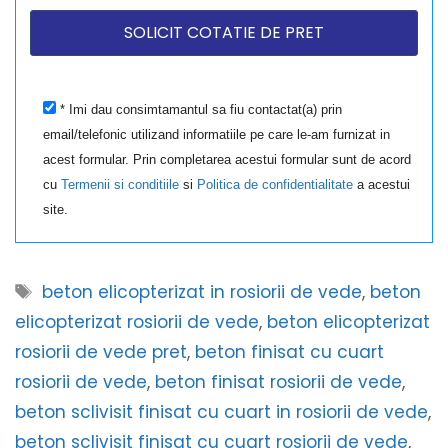
* Imi dau consimtamantul sa fiu contactat(a) prin
email/telefonic utilizand informatiile pe care le-am furnizat in
acest formular. Prin completarea acestui formular sunt de acord
cu
Termenii si conditiile
si
Politica de confidentialitate
a acestui
site.
Etichete
beton elicopterizat in rosiorii de vede
,
beton
elicopterizat rosiorii de vede
,
beton elicopterizat
rosiorii de vede pret
,
beton finisat cu cuart
rosiorii de vede
,
beton finisat rosiorii de vede
,
beton sclivisit finisat cu cuart in rosiorii de vede
,
beton sclivisit finisat cu cuart rosiorii de vede
,