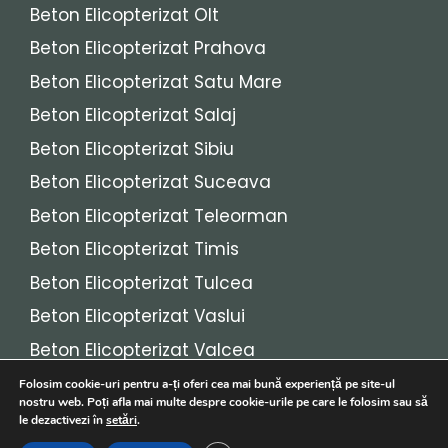
Beton Elicopterizat Olt
Beton Elicopterizat Prahova
Beton Elicopterizat Satu Mare
Beton Elicopterizat Salaj
Beton Elicopterizat Sibiu
Beton Elicopterizat Suceava
Beton Elicopterizat Teleorman
Beton Elicopterizat Timis
Beton Elicopterizat Tulcea
Beton Elicopterizat Vaslui
Beton Elicopterizat Valcea
Beton Elicopterizat Vrancea
Folosim cookie-uri pentru a-ți oferi cea mai bună experiență pe site-ul
nostru web. Poți afla mai multe despre cookie-urile pe care le folosim sau să
le dezactivezi în
setări
.
© 2026
Beton Elicopterizat
• Toate drepturile