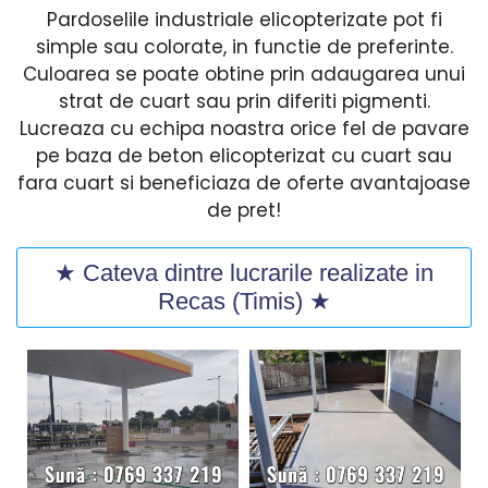
Pardoselile industriale elicopterizate pot fi
simple sau colorate, in functie de preferinte.
Culoarea se poate obtine prin adaugarea unui
strat de cuart sau prin diferiti pigmenti.
Lucreaza cu echipa noastra orice fel de pavare
pe baza de beton elicopterizat cu cuart sau
fara cuart si beneficiaza de oferte avantajoase
de pret!
★ Cateva dintre lucrarile realizate in
Recas (Timis) ★