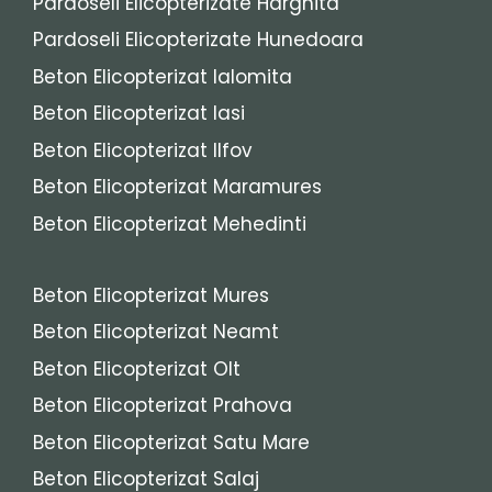
Pardoseli Elicopterizate Harghita
Pardoseli Elicopterizate Hunedoara
Beton Elicopterizat Ialomita
Beton Elicopterizat Iasi
Beton Elicopterizat Ilfov
Beton Elicopterizat Maramures
Beton Elicopterizat Mehedinti
Beton Elicopterizat Mures
Beton Elicopterizat Neamt
Beton Elicopterizat Olt
Beton Elicopterizat Prahova
Beton Elicopterizat Satu Mare
Beton Elicopterizat Salaj