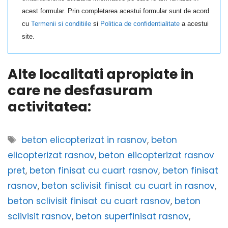
acest formular. Prin completarea acestui formular sunt de acord
cu
Termenii si conditiile
si
Politica de confidentialitate
a acestui
site.
Alte localitati apropiate in
care ne desfasuram
activitatea:
Etichete
beton elicopterizat in rasnov
,
beton
elicopterizat rasnov
,
beton elicopterizat rasnov
pret
,
beton finisat cu cuart rasnov
,
beton finisat
rasnov
,
beton sclivisit finisat cu cuart in rasnov
,
beton sclivisit finisat cu cuart rasnov
,
beton
sclivisit rasnov
,
beton superfinisat rasnov
,