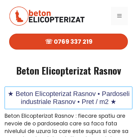
Sari
la
MENIU
conținut
☏ 0769 337 219
Beton Elicopterizat Rasnov
★ Beton Elicopterizat Rasnov • Pardoseli
industriale Rasnov • Pret / m2 ★
Beton Elicopterizat Rasnov : fiecare spatiu are
nevoie de o pardoseala care sa faca fata
nivelului de uzura la care este supus si care sa