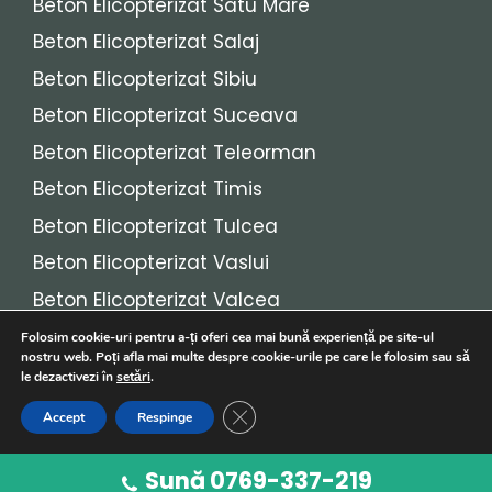
Beton Elicopterizat Satu Mare
Beton Elicopterizat Salaj
Beton Elicopterizat Sibiu
Beton Elicopterizat Suceava
Beton Elicopterizat Teleorman
Beton Elicopterizat Timis
Beton Elicopterizat Tulcea
Beton Elicopterizat Vaslui
Beton Elicopterizat Valcea
Beton Elicopterizat Vrancea
Folosim cookie-uri pentru a-ți oferi cea mai bună experiență pe site-ul
nostru web. Poți afla mai multe despre cookie-urile pe care le folosim sau să
le dezactivezi în
setări
.
© 2026
Beton Elicopterizat
• Toate drepturile
Close GDPR Cookie Banner
Accept
Respinge
rezervate!
Sună 0769-337-219