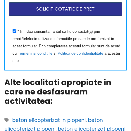
* Imi dau consimtamantul sa fiu contactat(a) prin
email/telefonic utilizand informatiile pe care le-am furnizat in
acest formular. Prin completarea acestui formular sunt de acord
cu
Termenii si conditiile
si
Politica de confidentialitate
a acestui
site.
Alte localitati apropiate in
care ne desfasuram
activitatea:
Etichete
beton elicopterizat in plopeni
,
beton
elicopterizat plopeni
,
beton elicopterizat plopeni