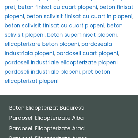
pret
,
beton finisat cu cuart plopeni
,
beton finisat
plopeni
,
beton sclivisit finisat cu cuart in plopeni
,
beton sclivisit finisat cu cuart plopeni
,
beton
sclivisit plopeni
,
beton superfinisat plopeni
,
elicopterizare beton plopeni
,
pardoseala
industriala plopeni
,
pardoseli cuart plopeni
,
pardoseli industriale elicopterizate plopeni
,
pardoseli industriale plopeni
,
pret beton
elicopterizat plopeni
Beton Elicopterizat Bucuresti
Pardoseli Elicopterizate Alba
Pardoseli Elicopterizate Arad