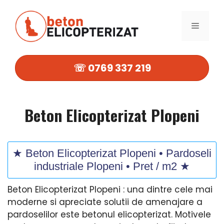
Sari
la
MENIU
conținut
☏ 0769 337 219
Beton Elicopterizat Plopeni
★ Beton Elicopterizat Plopeni • Pardoseli
industriale Plopeni • Pret / m2 ★
Beton Elicopterizat Plopeni : una dintre cele mai
moderne si apreciate solutii de amenajare a
pardoselilor este betonul elicopterizat. Motivele