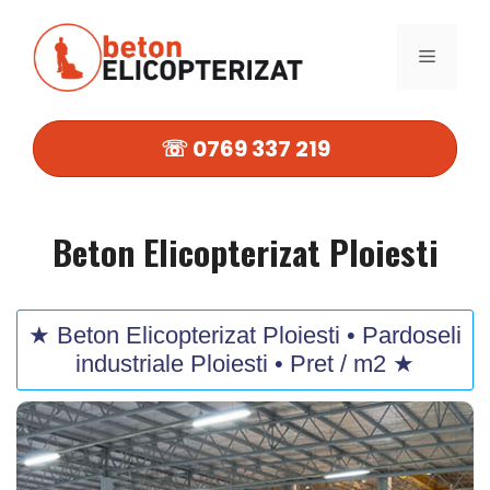
Sari
la
MENIU
conținut
☏ 0769 337 219
Beton Elicopterizat Ploiesti
★ Beton Elicopterizat Ploiesti • Pardoseli
industriale Ploiesti • Pret / m2 ★