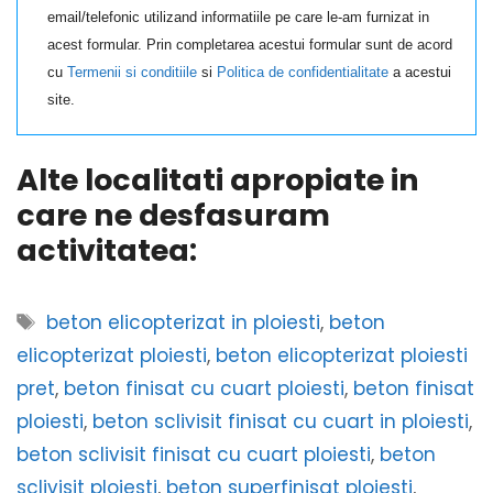
email/telefonic utilizand informatiile pe care le-am furnizat in
acest formular. Prin completarea acestui formular sunt de acord
cu
Termenii si conditiile
si
Politica de confidentialitate
a acestui
site.
Alte localitati apropiate in
care ne desfasuram
activitatea:
Etichete
beton elicopterizat in ploiesti
,
beton
elicopterizat ploiesti
,
beton elicopterizat ploiesti
pret
,
beton finisat cu cuart ploiesti
,
beton finisat
ploiesti
,
beton sclivisit finisat cu cuart in ploiesti
,
beton sclivisit finisat cu cuart ploiesti
,
beton
sclivisit ploiesti
,
beton superfinisat ploiesti
,