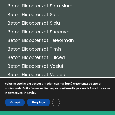
Beton Elicopterizat Satu Mare
Beton Elicopterizat Salaj
Beton Elicopterizat Sibiu
Beton Elicopterizat Suceava
Beton Elicopterizat Teleorman
Beton Elicopterizat Timis
Beton Elicopterizat Tulcea
Beton Elicopterizat Vaslui
Beton Elicopterizat Valcea
Beton Elicopterizat Vrancea
Folosim cookie-uri pentru a-ți oferi cea mai bună experiență pe site-ul
nostru web. Poți afla mai multe despre cookie-urile pe care le folosim sau să
le dezactivezi în
setări
.
© 2026
Beton Elicopterizat
• Toate drepturile
Close GDPR Cookie Banner
Accept
Respinge
rezervate!