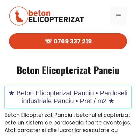
Sari
la
MENIU
conținut
☏ 0769 337 219
Beton Elicopterizat Panciu
★ Beton Elicopterizat Panciu • Pardoseli
industriale Panciu • Pret / m2 ★
Beton Elicopterizat Panciu : betonul elicopterizat
este un sistem de pardoseala foarte avantajos.
Atat caracteristicile lucrarilor executate cu