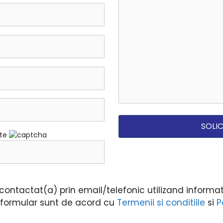
ate
ontactat(a) prin email/telefonic utilizand informati
i formular sunt de acord cu
Termenii si conditiile
si
P