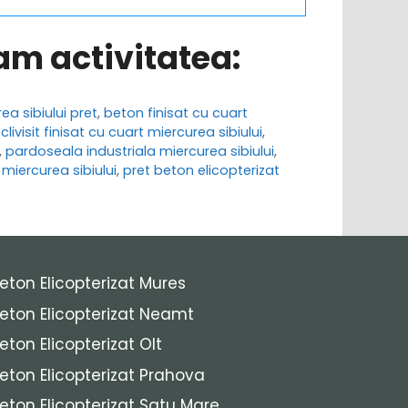
ram activitatea:
ea sibiului pret
,
beton finisat cu cuart
livisit finisat cu cuart miercurea sibiului
,
,
pardoseala industriala miercurea sibiului
,
 miercurea sibiului
,
pret beton elicopterizat
eton Elicopterizat Mures
eton Elicopterizat Neamt
eton Elicopterizat Olt
eton Elicopterizat Prahova
eton Elicopterizat Satu Mare