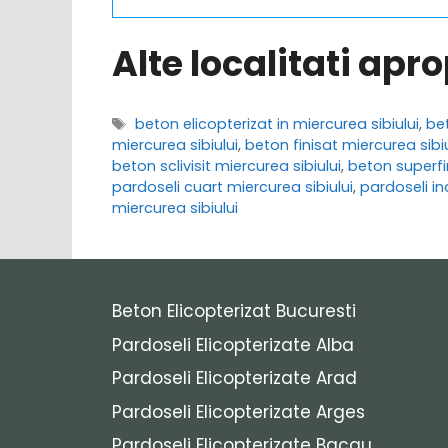
Alte localitati apr
Etichete
beton elicopterizat in miercurea sibiului
,
bet
miercurea sibiului
,
beton finisat miercurea sibiu
beton sclivisit miercurea sibiului
,
beton superfin
pardoseli cuart miercurea sibiului
,
pardoseli in
miercurea sibiului
Beton Elicopterizat Bucuresti
Pardoseli Elicopterizate Alba
Pardoseli Elicopterizate Arad
Pardoseli Elicopterizate Arges
Pardoseli Elicopterizate Bacau