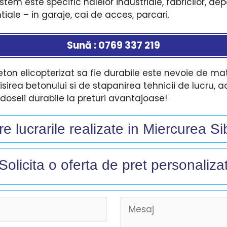
istem este specific halelor industriale, fabricilor, dep
iale – in garaje, cai de acces, parcari.
Sună : 0769 337 219
ton elicopterizat sa fie durabile este nevoie de mat
sirea betonului si de stapanirea tehnicii de lucru, 
oseli durabile la preturi avantajoase!
e lucrarile realizate in Miercurea Sib
Solicita o oferta de pret personalizat