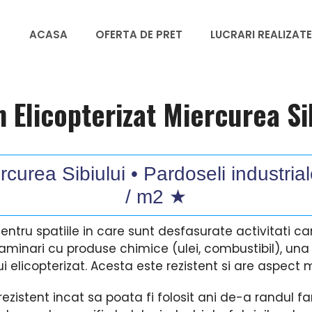
ACASA
OFERTA DE PRET
LUCRARI REALIZATE
 Elicopterizat Miercurea Si
curea Sibiului • Pardoseli industrial
/ m2 ★
Pentru spatiile in care sunt desfasurate activitati ca
ntaminari cu produse chimice (ulei, combustibil), una
 elicopterizat. Acesta este rezistent si are aspect 
ezistent incat sa poata fi folosit ani de-a randul fara