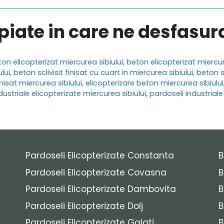
opiate in care ne desfasu
on elicopterizat miercurea sibiului
,
beton elicopterizat miercur
lui
,
beton sclivisit finisat cu cuart in miercurea sibiului
,
beton sc
isat miercurea sibiului
,
elicopterizare beton miercurea sibiului
dustriale elicopterizate miercurea sibiului
,
pardoseli industriale
Pardoseli Elicopterizate Constanta
B
Pardoseli Elicopterizate Covasna
B
Pardoseli Elicopterizate Dambovita
B
Pardoseli Elicopterizate Dolj
B
Pardoseli Elicopterizate Galati
B