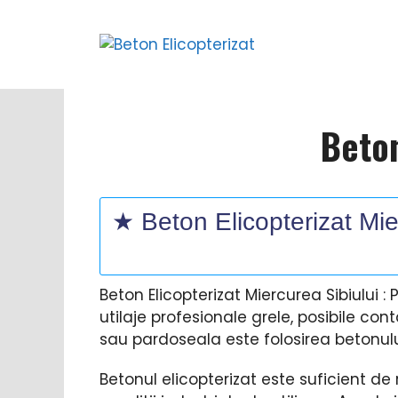
Sari
la
conținut
Beton
★ Beton Elicopterizat Mier
Beton Elicopterizat Miercurea Sibiului : 
utilaje profesionale grele, posibile co
sau pardoseala este folosirea betonului
Betonul elicopterizat este suficient de r