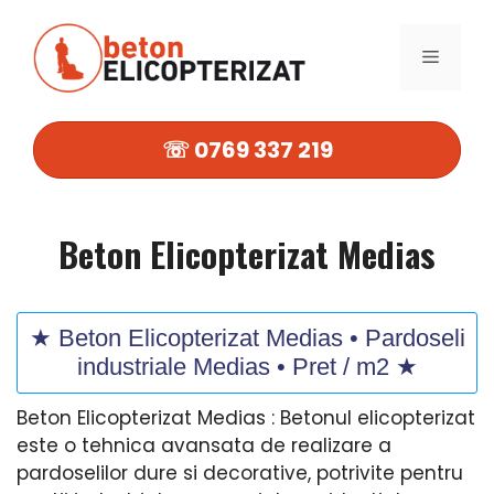
Sari
la
MENIU
conținut
☏ 0769 337 219
Beton Elicopterizat Medias
★ Beton Elicopterizat Medias • Pardoseli
industriale Medias • Pret / m2 ★
Beton Elicopterizat Medias : Betonul elicopterizat
este o tehnica avansata de realizare a
pardoselilor dure si decorative, potrivite pentru