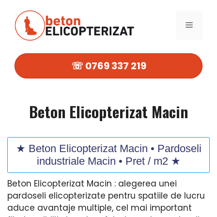
Sari
la
MENIU
conținut
☏ 0769 337 219
Beton Elicopterizat Macin
★ Beton Elicopterizat Macin • Pardoseli
industriale Macin • Pret / m2 ★
Beton Elicopterizat Macin : alegerea unei
pardoseli elicopterizate pentru spatiile de lucru
aduce avantaje multiple, cel mai important