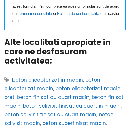
acest formular. Prin completarea acestui formular sunt de acord
cu
Termenii si conditiile
si
Politica de confidentialitate
a acestui
site.
Alte localitati apropiate in
care ne desfasuram
activitatea:
Etichete
beton elicopterizat in macin
,
beton
elicopterizat macin
,
beton elicopterizat macin
pret
,
beton finisat cu cuart macin
,
beton finisat
macin
,
beton sclivisit finisat cu cuart in macin
,
beton sclivisit finisat cu cuart macin
,
beton
sclivisit macin
,
beton superfinisat macin
,