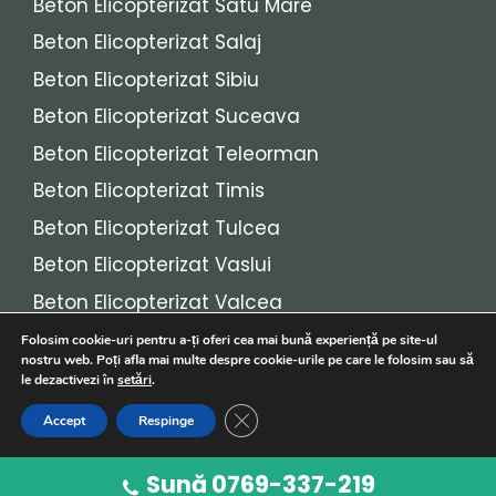
Beton Elicopterizat Satu Mare
Beton Elicopterizat Salaj
Beton Elicopterizat Sibiu
Beton Elicopterizat Suceava
Beton Elicopterizat Teleorman
Beton Elicopterizat Timis
Beton Elicopterizat Tulcea
Beton Elicopterizat Vaslui
Beton Elicopterizat Valcea
Beton Elicopterizat Vrancea
Folosim cookie-uri pentru a-ți oferi cea mai bună experiență pe site-ul
nostru web. Poți afla mai multe despre cookie-urile pe care le folosim sau să
le dezactivezi în
setări
.
© 2026
Beton Elicopterizat
• Toate drepturile
Close GDPR Cookie Banner
Accept
Respinge
rezervate!
Sună 0769-337-219