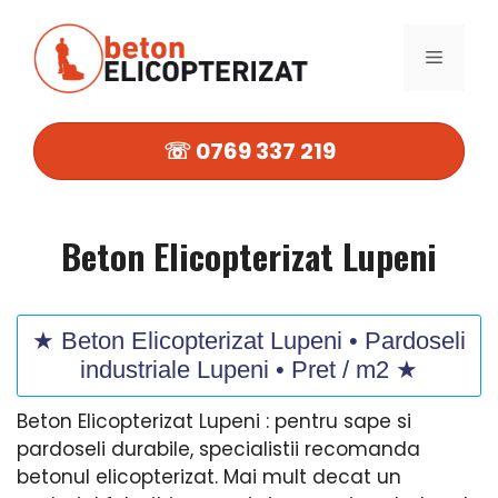
Sari
la
MENIU
conținut
☏ 0769 337 219
Beton Elicopterizat Lupeni
★ Beton Elicopterizat Lupeni • Pardoseli
industriale Lupeni • Pret / m2 ★
Beton Elicopterizat Lupeni : pentru sape si
pardoseli durabile, specialistii recomanda
betonul elicopterizat. Mai mult decat un