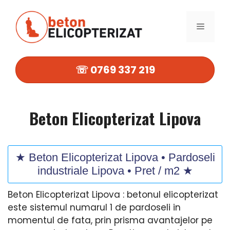
Sari
la
MENIU
conținut
☏ 0769 337 219
Beton Elicopterizat Lipova
★ Beton Elicopterizat Lipova • Pardoseli
industriale Lipova • Pret / m2 ★
Beton Elicopterizat Lipova : betonul elicopterizat
este sistemul numarul 1 de pardoseli in
momentul de fata, prin prisma avantajelor pe