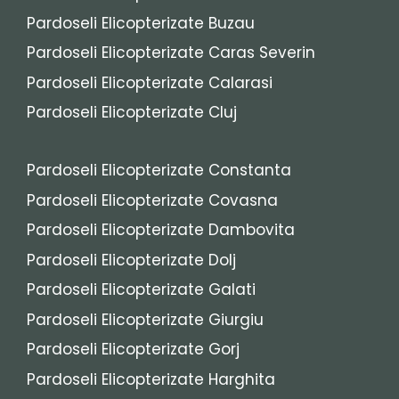
Pardoseli Elicopterizate Buzau
Pardoseli Elicopterizate Caras Severin
Pardoseli Elicopterizate Calarasi
Pardoseli Elicopterizate Cluj
Pardoseli Elicopterizate Constanta
Pardoseli Elicopterizate Covasna
Pardoseli Elicopterizate Dambovita
Pardoseli Elicopterizate Dolj
Pardoseli Elicopterizate Galati
Pardoseli Elicopterizate Giurgiu
Pardoseli Elicopterizate Gorj
Pardoseli Elicopterizate Harghita