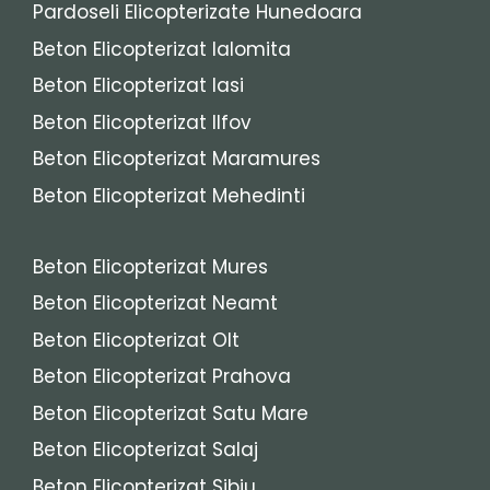
Pardoseli Elicopterizate Hunedoara
Beton Elicopterizat Ialomita
Beton Elicopterizat Iasi
Beton Elicopterizat Ilfov
Beton Elicopterizat Maramures
Beton Elicopterizat Mehedinti
Beton Elicopterizat Mures
Beton Elicopterizat Neamt
Beton Elicopterizat Olt
Beton Elicopterizat Prahova
Beton Elicopterizat Satu Mare
Beton Elicopterizat Salaj
Beton Elicopterizat Sibiu