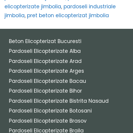
elicopterizate jimbolia
,
pardoseli industriale
jimbolia
,
pret beton elicopterizat jimbolia
Beton Elicopterizat Bucuresti
Pardoseli Elicopterizate Alba
Pardoseli Elicopterizate Arad
Pardoseli Elicopterizate Arges
Pardoseli Elicopterizate Bacau
Pardoseli Elicopterizate Bihor
Pardoseli Elicopterizate Bistrita Nasaud
Pardoseli Elicopterizate Botosani
Pardoseli Elicopterizate Brasov
Pardoseli Elicopterizate Braila