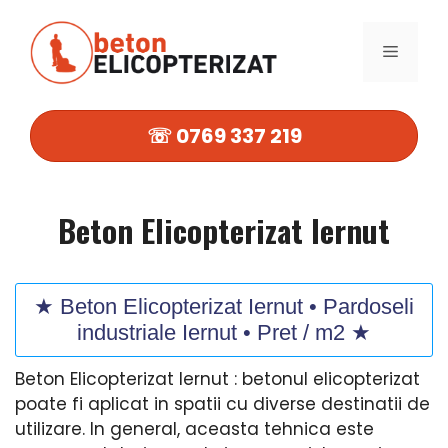
Sari
la
MENIU
conținut
☏ 0769 337 219
Beton Elicopterizat Iernut
★ Beton Elicopterizat Iernut • Pardoseli
industriale Iernut • Pret / m2 ★
Beton Elicopterizat Iernut : betonul elicopterizat
poate fi aplicat in spatii cu diverse destinatii de
utilizare. In general, aceasta tehnica este