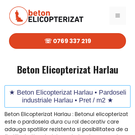
Sari
la
MENIU
conținut
☏ 0769 337 219
Beton Elicopterizat Harlau
★ Beton Elicopterizat Harlau • Pardoseli
industriale Harlau • Pret / m2 ★
Beton Elicopterizat Harlau : Betonul elicopterizat
este o pardosela dura cu rol decorativ care
adauga spatiilor rezistenta si posibilitatea de a