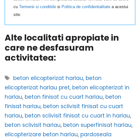
cu
Termenii si conditiile
si
Politica de confidentialitate
a acestui
site.
Alte localitati apropiate in
care ne desfasuram
activitatea:
Etichete
beton elicopterizat harlau
,
beton
elicopterizat harlau pret
,
beton elicopterizat in
harlau
,
beton finisat cu cuart harlau
,
beton
finisat harlau
,
beton sclivisit finisat cu cuart
harlau
,
beton sclivisit finisat cu cuart in harlau
,
beton sclivisit harlau
,
beton superfinisat harlau
,
elicopterizare beton harlau
,
pardoseala