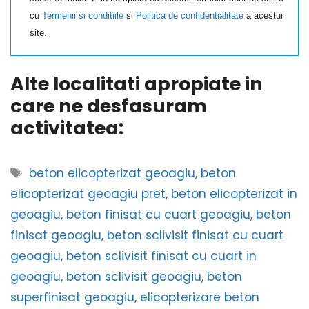
cu
Termenii si conditiile
si
Politica de confidentialitate
a acestui
site.
Alte localitati apropiate in
care ne desfasuram
activitatea:
Etichete
beton elicopterizat geoagiu
,
beton
elicopterizat geoagiu pret
,
beton elicopterizat in
geoagiu
,
beton finisat cu cuart geoagiu
,
beton
finisat geoagiu
,
beton sclivisit finisat cu cuart
geoagiu
,
beton sclivisit finisat cu cuart in
geoagiu
,
beton sclivisit geoagiu
,
beton
superfinisat geoagiu
,
elicopterizare beton