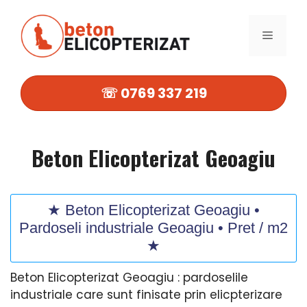
Sari
la
MENIU
conținut
☏ 0769 337 219
Beton Elicopterizat Geoagiu
★ Beton Elicopterizat Geoagiu •
Pardoseli industriale Geoagiu • Pret / m2
★
Beton Elicopterizat Geoagiu : pardoselile
industriale care sunt finisate prin elicpterizare