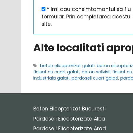
* Imi dau consimtamantul sa fiu c
formular. Prin completarea acestu
site.
Alte localitati apr
Etichete
beton elicopterizat galati
,
beton elicopteriz
finisat cu cuart galati
,
beton sclivisit finisat cu
industriala galati
,
pardoseli cuart galati
,
pardos
Beton Elicopterizat Bucuresti
Pardoseli Elicopterizate Alba
Pardoseli Elicopterizate Arad