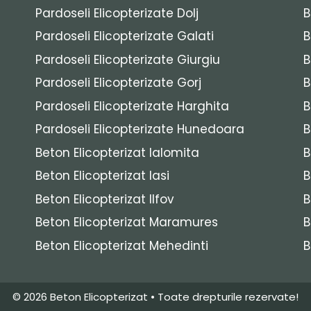
Pardoseli Elicopterizate Dolj
B
Pardoseli Elicopterizate Galati
B
Pardoseli Elicopterizate Giurgiu
B
Pardoseli Elicopterizate Gorj
B
Pardoseli Elicopterizate Harghita
B
Pardoseli Elicopterizate Hunedoara
B
Beton Elicopterizat Ialomita
B
Beton Elicopterizat Iasi
B
Beton Elicopterizat Ilfov
B
Beton Elicopterizat Maramures
B
Beton Elicopterizat Mehedinti
B
© 2026
Beton Elicopterizat
• Toate drepturile rezervate!