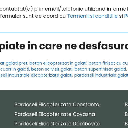
ontactat(a) prin email/telefonic utilizand informati
i formular sunt de acord cu
Termenii si conditiile
si
P
opiate in care ne desfasu
at galati pret
,
beton elicopterizat in galati
,
beton finisat cu cu
 cuart in galati
,
beton sclivisit galati
,
beton superfinisat galati
,
eli industriale elicopterizate galati
,
pardoseli industriale galat
Pardoseli Elicopterizate Constanta
B
Pardoseli Elicopterizate Covasna
B
Pardoseli Elicopterizate Dambovita
B