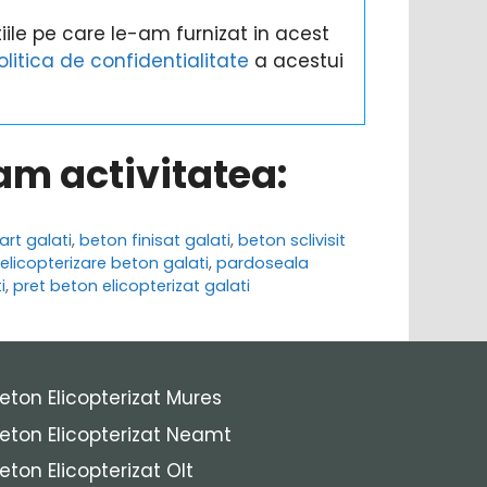
ile pe care le-am furnizat in acest
olitica de confidentialitate
a acestui
ram activitatea:
art galati
,
beton finisat galati
,
beton sclivisit
elicopterizare beton galati
,
pardoseala
i
,
pret beton elicopterizat galati
eton Elicopterizat Mures
eton Elicopterizat Neamt
eton Elicopterizat Olt