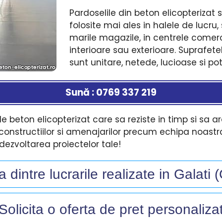
Pardoselile din beton elicopterizat su
folosite mai ales in halele de lucru, 
marile magazile, in centrele comerci
interioare sau exterioare. Suprafete
sunt unitare, netede, lucioase si po
Sună : 0769 337 219
e beton elicopterizat care sa reziste in timp si sa 
constructiilor si amenajarilor precum echipa noastr
 dezvoltarea proiectelor tale!
dintre lucrarile realizate in Galati 
Solicita o oferta de pret personalizat