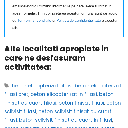
email/telefonic utilizand informatiile pe care le-am furnizat in
acest formular. Prin completarea acestui formular sunt de acord
cu
Termenii si conditiile
si
Politica de confidentialitate
a acestui
site.
Alte localitati apropiate in
care ne desfasuram
activitatea:
Etichete
beton elicopterizat filiasi
,
beton elicopterizat
filiasi pret
,
beton elicopterizat in filiasi
,
beton
finisat cu cuart filiasi
,
beton finisat filiasi
,
beton
sclivisit filiasi
,
beton sclivisit finisat cu cuart
filiasi
,
beton sclivisit finisat cu cuart in filiasi
,