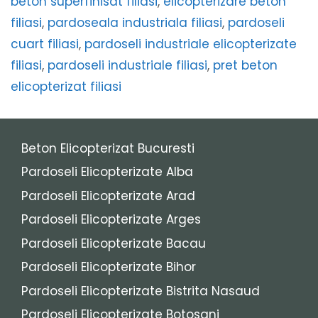
beton superfinisat filiasi
,
elicopterizare beton
filiasi
,
pardoseala industriala filiasi
,
pardoseli
cuart filiasi
,
pardoseli industriale elicopterizate
filiasi
,
pardoseli industriale filiasi
,
pret beton
elicopterizat filiasi
Beton Elicopterizat Bucuresti
Pardoseli Elicopterizate Alba
Pardoseli Elicopterizate Arad
Pardoseli Elicopterizate Arges
Pardoseli Elicopterizate Bacau
Pardoseli Elicopterizate Bihor
Pardoseli Elicopterizate Bistrita Nasaud
Pardoseli Elicopterizate Botosani