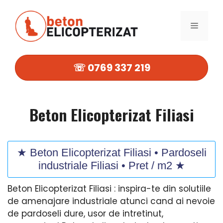
Sari
la
MENIU
conținut
☏ 0769 337 219
Beton Elicopterizat Filiasi
★ Beton Elicopterizat Filiasi • Pardoseli
industriale Filiasi • Pret / m2 ★
Beton Elicopterizat Filiasi : inspira-te din solutiile
de amenajare industriale atunci cand ai nevoie
de pardoseli dure, usor de intretinut,