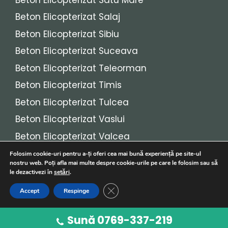
Beton Elicopterizat Salaj
Beton Elicopterizat Sibiu
Beton Elicopterizat Suceava
Beton Elicopterizat Teleorman
Beton Elicopterizat Timis
Beton Elicopterizat Tulcea
Beton Elicopterizat Vaslui
Beton Elicopterizat Valcea
Beton Elicopterizat Vrancea
Folosim cookie-uri pentru a-ți oferi cea mai bună experiență pe site-ul
nostru web. Poți afla mai multe despre cookie-urile pe care le folosim sau să
le dezactivezi în
setări
.
© 2026
Beton Elicopterizat
• Toate drepturile
Close GDPR Cookie Banner
Accept
Respinge
rezervate!
Sună 0769-337-219