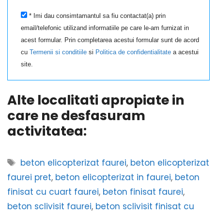
* Imi dau consimtamantul sa fiu contactat(a) prin
email/telefonic utilizand informatiile pe care le-am furnizat in
acest formular. Prin completarea acestui formular sunt de acord
cu
Termenii si conditiile
si
Politica de confidentialitate
a acestui
site.
Alte localitati apropiate in
care ne desfasuram
activitatea:
Etichete
beton elicopterizat faurei
,
beton elicopterizat
faurei pret
,
beton elicopterizat in faurei
,
beton
finisat cu cuart faurei
,
beton finisat faurei
,
beton sclivisit faurei
,
beton sclivisit finisat cu