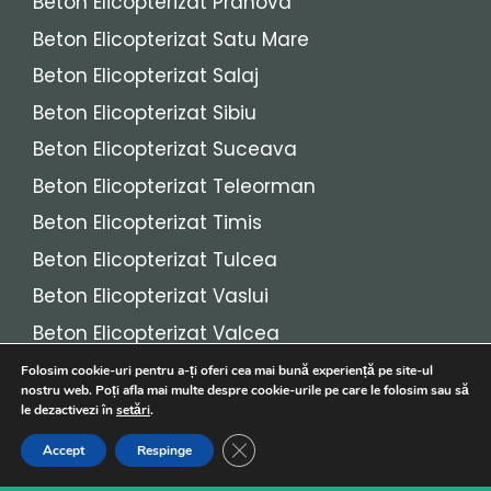
Beton Elicopterizat Prahova
Beton Elicopterizat Satu Mare
Beton Elicopterizat Salaj
Beton Elicopterizat Sibiu
Beton Elicopterizat Suceava
Beton Elicopterizat Teleorman
Beton Elicopterizat Timis
Beton Elicopterizat Tulcea
Beton Elicopterizat Vaslui
Beton Elicopterizat Valcea
Beton Elicopterizat Vrancea
Folosim cookie-uri pentru a-ți oferi cea mai bună experiență pe site-ul
nostru web. Poți afla mai multe despre cookie-urile pe care le folosim sau să
le dezactivezi în
setări
.
© 2026
Beton Elicopterizat
• Toate drepturile
Close GDPR Cookie Banner
Accept
Respinge
rezervate!