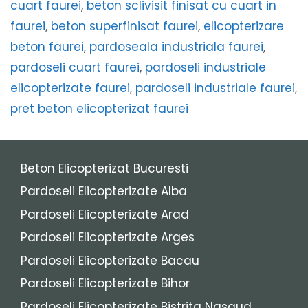
cuart faurei
,
beton sclivisit finisat cu cuart in
faurei
,
beton superfinisat faurei
,
elicopterizare
beton faurei
,
pardoseala industriala faurei
,
pardoseli cuart faurei
,
pardoseli industriale
elicopterizate faurei
,
pardoseli industriale faurei
,
pret beton elicopterizat faurei
Beton Elicopterizat Bucuresti
Pardoseli Elicopterizate Alba
Pardoseli Elicopterizate Arad
Pardoseli Elicopterizate Arges
Pardoseli Elicopterizate Bacau
Pardoseli Elicopterizate Bihor
Pardoseli Elicopterizate Bistrita Nasaud