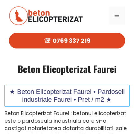
Sari
la
MENIU
conținut
☏ 0769 337 219
Beton Elicopterizat Faurei
★ Beton Elicopterizat Faurei • Pardoseli
industriale Faurei • Pret / m2 ★
Beton Elicopterizat Faurei : betonul elicopterizat
este o pardoseala industriala care si-a
castigat notorietatea datorita durabilitatii sale