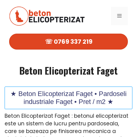
Sari
la
MENIU
conținut
☏ 0769 337 219
Beton Elicopterizat Faget
★ Beton Elicopterizat Faget • Pardoseli
industriale Faget • Pret / m2 ★
Beton Elicopterizat Faget : betonul elicopterizat
este un sistem de lucru pentru pardoseala,
care se bazeaza pe finisarea mecanica a