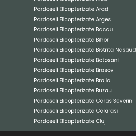
Pardoseli Elicopterizate Arad
Pardoseli Elicopterizate Arges
Pardoseli Elicopterizate Bacau
Pardoseli Elicopterizate Bihor
Pardoseli Elicopterizate Bistrita Nasaud
Pardoseli Elicopterizate Botosani
Pardoseli Elicopterizate Brasov
Pardoseli Elicopterizate Braila
Pardoseli Elicopterizate Buzau
Pardoseli Elicopterizate Caras Severin
Pardoseli Elicopterizate Calarasi
Pardoseli Elicopterizate Cluj