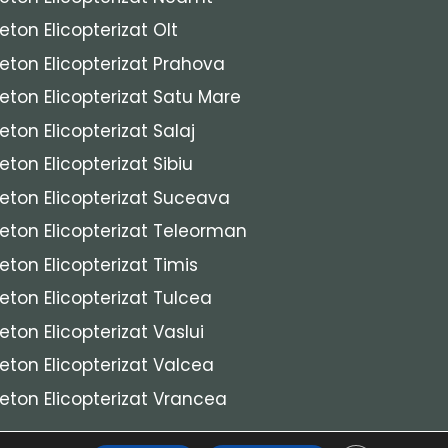
eton Elicopterizat Olt
eton Elicopterizat Prahova
eton Elicopterizat Satu Mare
eton Elicopterizat Salaj
eton Elicopterizat Sibiu
eton Elicopterizat Suceava
eton Elicopterizat Teleorman
eton Elicopterizat Timis
eton Elicopterizat Tulcea
eton Elicopterizat Vaslui
eton Elicopterizat Valcea
eton Elicopterizat Vrancea