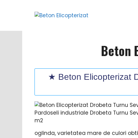
Sari
la
conținut
Beton E
★ Beton Elicopterizat 
oglinda, varietatea mare de culori obt