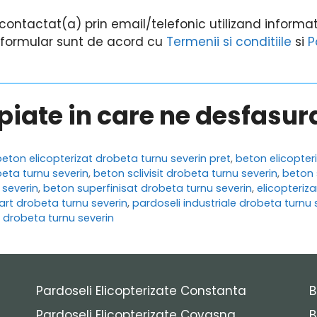
ontactat(a) prin email/telefonic utilizand informati
i formular sunt de acord cu
Termenii si conditiile
si
P
opiate in care ne desfasu
beton elicopterizat drobeta turnu severin pret
,
beton elicopteri
beta turnu severin
,
beton sclivisit drobeta turnu severin
,
beton s
 severin
,
beton superfinisat drobeta turnu severin
,
elicopteriz
art drobeta turnu severin
,
pardoseli industriale drobeta turnu 
t drobeta turnu severin
Pardoseli Elicopterizate Constanta
B
Pardoseli Elicopterizate Covasna
B