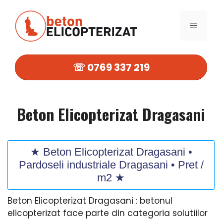
Sari
la
MENIU
conținut
☏ 0769 337 219
Beton Elicopterizat Dragasani
★ Beton Elicopterizat Dragasani •
Pardoseli industriale Dragasani • Pret /
m2 ★
Beton Elicopterizat Dragasani : betonul
elicopterizat face parte din categoria solutiilor