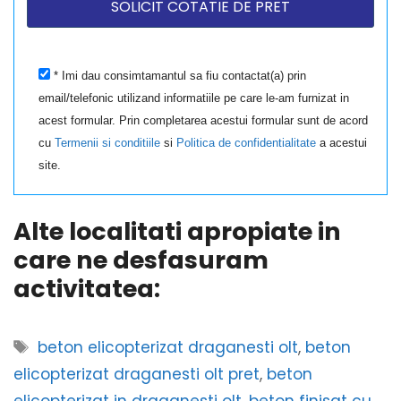
* Imi dau consimtamantul sa fiu contactat(a) prin
email/telefonic utilizand informatiile pe care le-am furnizat in
acest formular. Prin completarea acestui formular sunt de acord
cu
Termenii si conditiile
si
Politica de confidentialitate
a acestui
site.
Alte localitati apropiate in
care ne desfasuram
activitatea:
Etichete
beton elicopterizat draganesti olt
,
beton
elicopterizat draganesti olt pret
,
beton
elicopterizat in draganesti olt
,
beton finisat cu