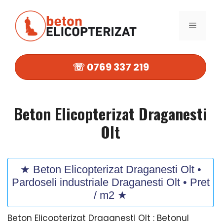
Sari
la
MENIU
conținut
☏ 0769 337 219
Beton Elicopterizat Draganesti
Olt
★ Beton Elicopterizat Draganesti Olt •
Pardoseli industriale Draganesti Olt • Pret
/ m2 ★
Beton Elicopterizat Draganesti Olt : Betonul