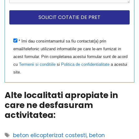
* Imi dau consimtamantul sa fiu contactat(a) prin
email/telefonic utilizand informatiile pe care le-am furnizat in
acest formular. Prin completarea acestui formular sunt de acord
cu
Termenii si conditiile
si
Politica de confidentialitate
a acestui
site.
Alte localitati apropiate in
care ne desfasuram
activitatea:
Etichete
beton elicopterizat costesti
,
beton