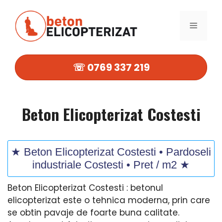
Sari
la
MENIU
conținut
☏ 0769 337 219
Beton Elicopterizat Costesti
★ Beton Elicopterizat Costesti • Pardoseli
industriale Costesti • Pret / m2 ★
Beton Elicopterizat Costesti : betonul
elicopterizat este o tehnica moderna, prin care
se obtin pavaje de foarte buna calitate.