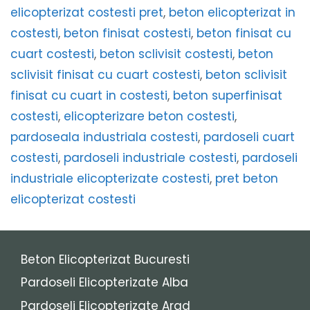
elicopterizat costesti pret
,
beton elicopterizat in
costesti
,
beton finisat costesti
,
beton finisat cu
cuart costesti
,
beton sclivisit costesti
,
beton
sclivisit finisat cu cuart costesti
,
beton sclivisit
finisat cu cuart in costesti
,
beton superfinisat
costesti
,
elicopterizare beton costesti
,
pardoseala industriala costesti
,
pardoseli cuart
costesti
,
pardoseli industriale costesti
,
pardoseli
industriale elicopterizate costesti
,
pret beton
elicopterizat costesti
Beton Elicopterizat Bucuresti
Pardoseli Elicopterizate Alba
Pardoseli Elicopterizate Arad