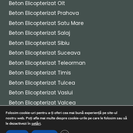
Beton Elicopterizat Olt
Beton Elicopterizat Prahova
Beton Elicopterizat Satu Mare
Beton Elicopterizat Salaj
Beton Elicopterizat Sibiu
Beton Elicopterizat Suceava
Beton Elicopterizat Teleorman
Beton Elicopterizat Timis
Beton Elicopterizat Tulcea
Beton Elicopterizat Vaslui
Beton Elicopterizat Valcea
Beton Elicopterizat Vrancea
Folosim cookie-uri pentru a-ți oferi cea mai bună experiență pe site-ul
nostru web. Poți afla mai multe despre cookie-urile pe care le folosim sau să
le dezactivezi în
setări
.
© 2026
Beton Elicopterizat
• Toate drepturile