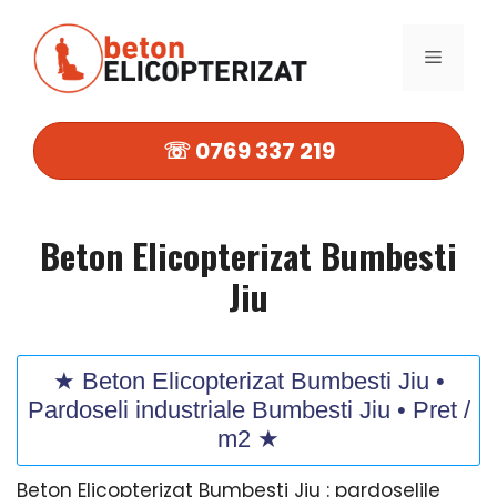
Sari
la
MENIU
conținut
☏ 0769 337 219
Beton Elicopterizat Bumbesti
Jiu
★ Beton Elicopterizat Bumbesti Jiu •
Pardoseli industriale Bumbesti Jiu • Pret /
m2 ★
Beton Elicopterizat Bumbesti Jiu : pardoselile