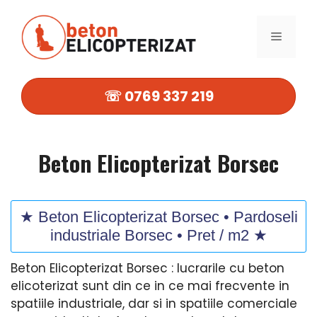
Sari
la
MENIU
conținut
☏ 0769 337 219
Beton Elicopterizat Borsec
★ Beton Elicopterizat Borsec • Pardoseli
industriale Borsec • Pret / m2 ★
Beton Elicopterizat Borsec : lucrarile cu beton
elicoterizat sunt din ce in ce mai frecvente in
spatiile industriale, dar si in spatiile comerciale