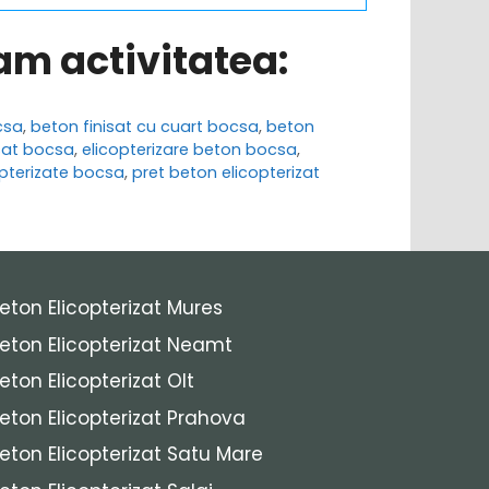
ram activitatea:
csa
,
beton finisat cu cuart bocsa
,
beton
sat bocsa
,
elicopterizare beton bocsa
,
opterizate bocsa
,
pret beton elicopterizat
eton Elicopterizat Mures
eton Elicopterizat Neamt
eton Elicopterizat Olt
eton Elicopterizat Prahova
eton Elicopterizat Satu Mare