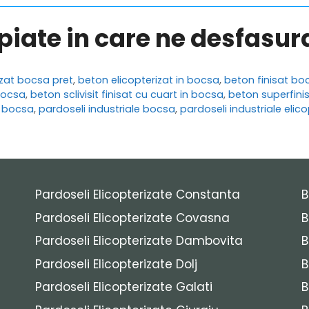
opiate in care ne desfasu
izat bocsa pret
,
beton elicopterizat in bocsa
,
beton finisat bo
 bocsa
,
beton sclivisit finisat cu cuart in bocsa
,
beton superfini
t bocsa
,
pardoseli industriale bocsa
,
pardoseli industriale elic
Pardoseli Elicopterizate Constanta
B
Pardoseli Elicopterizate Covasna
B
Pardoseli Elicopterizate Dambovita
B
Pardoseli Elicopterizate Dolj
B
Pardoseli Elicopterizate Galati
B