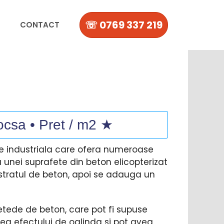
☏ 0769 337 219
CONTACT
ocsa • Pret / m2 ★
re industriala care ofera numeroase
a unei suprafete din beton elicopterizat
 stratul de beton, apoi se adauga un
netede de beton, care pot fi supuse
nerea efectului de oglinda si pot avea