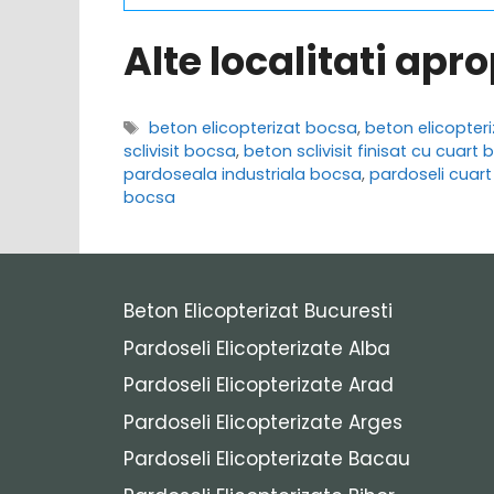
Alte localitati apr
Etichete
beton elicopterizat bocsa
,
beton elicopter
sclivisit bocsa
,
beton sclivisit finisat cu cuart
pardoseala industriala bocsa
,
pardoseli cuar
bocsa
Beton Elicopterizat Bucuresti
Pardoseli Elicopterizate Alba
Pardoseli Elicopterizate Arad
Pardoseli Elicopterizate Arges
Pardoseli Elicopterizate Bacau