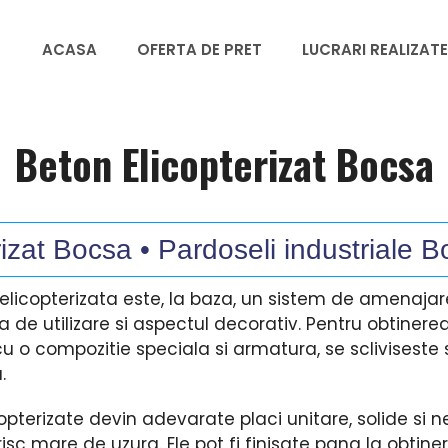
ACASA
OFERTA DE PRET
LUCRARI REALIZATE
Beton Elicopterizat Bocsa
izat Bocsa • Pardoseli industriale B
 elicopterizata este, la baza, un sistem de amenaja
 de utilizare si aspectul decorativ. Pentru obtinere
cu o compozitie speciala si armatura, se scliviseste
.
opterizate devin adevarate placi unitare, solide si 
u risc mare de uzura. Ele pot fi finisate pana la obti