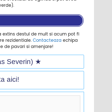
verde).
a extins destul de mult si acum pot fi
tre rezidentiale.
Contacteaza
echipa
ale de pavari si amenjare!
ras Severin) ★
a aici!