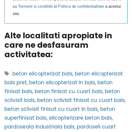
cu
Termenii si conditiile
si
Politica de confidentialitate
a acestui
site.
Alte localitati apropiate in
care ne desfasuram
activitatea:
Etichete
beton elicopterizat bals
,
beton elicopterizat
bals pret
,
beton elicopterizat in bals
,
beton
finisat bals
,
beton finisat cu cuart bals
,
beton
sclivisit bals
,
beton sclivisit finisat cu cuart bals
,
beton sclivisit finisat cu cuart in bals
,
beton
superfinisat bals
,
elicopterizare beton bals
,
pardoseala industriala bals
,
pardoseli cuart