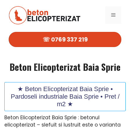
Sari
la
MENIU
conținut
☏ 0769 337 219
Beton Elicopterizat Baia Sprie
★ Beton Elicopterizat Baia Sprie •
Pardoseli industriale Baia Sprie • Pret /
m2 ★
Beton Elicopterizat Baia Sprie : betonul
elicopterizat – slefuit si lustruit este o varianta