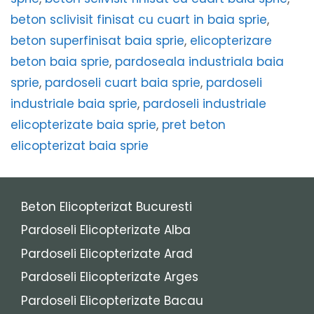
beton sclivisit finisat cu cuart in baia sprie
,
beton superfinisat baia sprie
,
elicopterizare
beton baia sprie
,
pardoseala industriala baia
sprie
,
pardoseli cuart baia sprie
,
pardoseli
industriale baia sprie
,
pardoseli industriale
elicopterizate baia sprie
,
pret beton
elicopterizat baia sprie
Beton Elicopterizat Bucuresti
Pardoseli Elicopterizate Alba
Pardoseli Elicopterizate Arad
Pardoseli Elicopterizate Arges
Pardoseli Elicopterizate Bacau