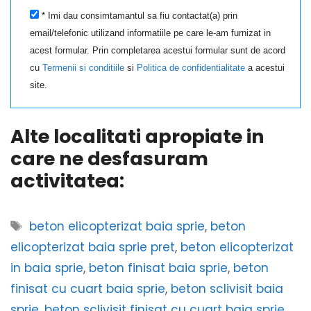
* Imi dau consimtamantul sa fiu contactat(a) prin
email/telefonic utilizand informatiile pe care le-am furnizat in
acest formular. Prin completarea acestui formular sunt de acord
cu
Termenii si conditiile
si
Politica de confidentialitate
a acestui
site.
Alte localitati apropiate in
care ne desfasuram
activitatea:
Etichete
beton elicopterizat baia sprie
,
beton
elicopterizat baia sprie pret
,
beton elicopterizat
in baia sprie
,
beton finisat baia sprie
,
beton
finisat cu cuart baia sprie
,
beton sclivisit baia
sprie
,
beton sclivisit finisat cu cuart baia sprie
,