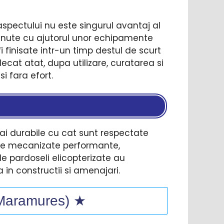
spectului nu este singurul avantaj al
btinute cu ajutorul unor echipamente
 finisate intr-un timp destul de scurt
decat atat, dupa utilizare, curatarea si
si fara efort.
mai durabile cu cat sunt respectate
ente mecanizate performante,
de pardoseli elicopterizate au
 in constructii si amenajari.
 (Maramures) ★