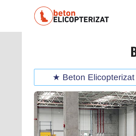
Sari
la
conținut
B
★ Beton Elicopterizat