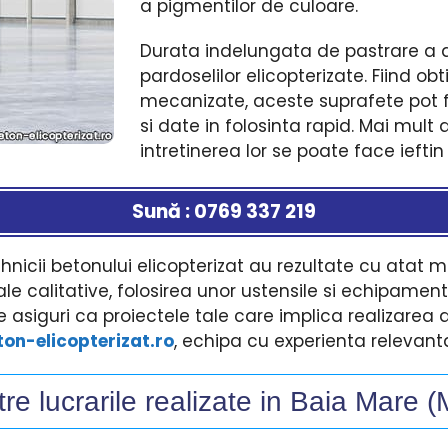
a pigmentilor de culoare.
Durata indelungata de pastrare a a
pardoselilor elicopterizate. Fiind o
mecanizate, aceste suprafete pot fi
si date in folosinta rapid. Mai mult 
intretinerea lor se poate face ieftin 
Sună : 0769 337 219
hnicii betonului elicopterizat au rezultate cu atat 
le calitative, folosirea unor ustensile si echipam
 asiguri ca proiectele tale care implica realizarea 
ton-elicopterizat.ro
, echipa cu experienta relevanta
re lucrarile realizate in Baia Mare