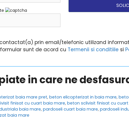
ate
ontactat(a) prin email/telefonic utilizand informati
i formular sunt de acord cu
Termenii si conditiile
si
P
opiate in care ne desfasu
pterizat baia mare pret
,
beton elicopterizat in baia mare
,
beto
ivisit finisat cu cuart baia mare
,
beton sclivisit finisat cu cuar
dustriala baia mare
,
pardoseli cuart baia mare
,
pardoseli ind
izat baia mare