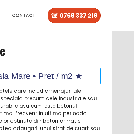
☏ 0769 337 219
CONTACT
re
aia Mare • Pret / m2 ★
ectele care includ amenajari ale
e speciala precum cele industriale sau
urabile asa cum este betonul
tot mai frecvent in ultima perioada
lor obtinute din beton armat si
tatea adaugarii unui strat de cuart sau