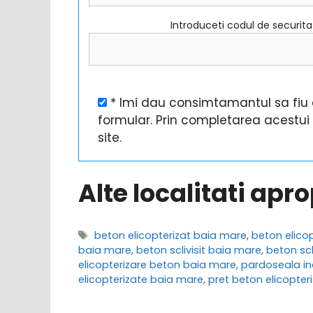
Introduceti codul de securit
* Imi dau consimtamantul sa fiu c
formular. Prin completarea acestu
site.
Alte localitati apr
Etichete
beton elicopterizat baia mare
,
beton elico
baia mare
,
beton sclivisit baia mare
,
beton scl
elicopterizare beton baia mare
,
pardoseala in
elicopterizate baia mare
,
pret beton elicopter