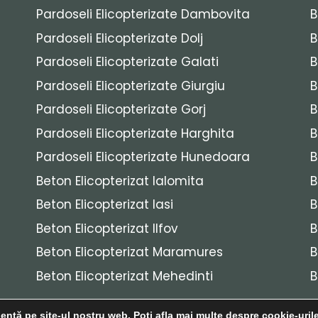
Pardoseli Elicopterizate Dambovita
B
Pardoseli Elicopterizate Dolj
B
Pardoseli Elicopterizate Galati
B
Pardoseli Elicopterizate Giurgiu
B
Pardoseli Elicopterizate Gorj
B
Pardoseli Elicopterizate Harghita
B
Pardoseli Elicopterizate Hunedoara
B
Beton Elicopterizat Ialomita
B
Beton Elicopterizat Iasi
B
Beton Elicopterizat Ilfov
B
Beton Elicopterizat Maramures
B
Beton Elicopterizat Mehedinti
B
ență pe site-ul nostru web. Poți afla mai multe despre cookie-uril