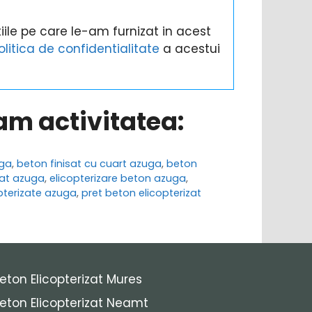
ile pe care le-am furnizat in acest
olitica de confidentialitate
a acestui
ram activitatea:
uga
,
beton finisat cu cuart azuga
,
beton
sat azuga
,
elicopterizare beton azuga
,
opterizate azuga
,
pret beton elicopterizat
eton Elicopterizat Mures
eton Elicopterizat Neamt