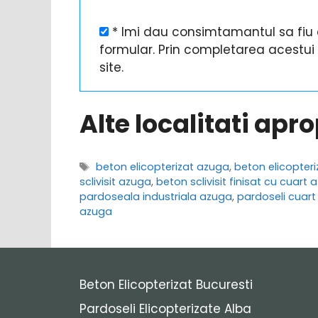
* Imi dau consimtamantul sa fiu c
formular. Prin completarea acestu
site.
Alte localitati apr
Etichete
beton elicopterizat azuga
,
beton elicopter
sclivisit azuga
,
beton sclivisit finisat cu cuart
pardoseala industriala azuga
,
pardoseli cuar
azuga
Beton Elicopterizat Bucuresti
Pardoseli Elicopterizate Alba