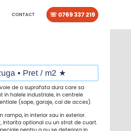
☏ 0769 337 219
CONTACT
zuga • Pret / m2 ★
nevoie de o suprafata dura care sa
t in halele industriale, in centrele
dentiale (sape, garaje, cai de acces).
 rampa, in interior sau in exterior.
 intarita optional cu un strat de cuart.
peciale pentru a nu se deteriora in