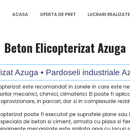
ACASA
OFERTA DE PRET
LUCRARI REALIZATE
Beton Elicopterizat Azuga
izat Azuga • Pardoseli industriale A
icopterizat este recomandat in zonele in care este 
rilor mecanici, chimici, climaterici. El poate fi aplica
 aprovizionare, in parcari, dar si in complexurile rezi
icopterizat poate fi executat pe suprafele plane sau in
speciala de beton si ciment, armata cu plasa si fier,
chipamente mecanizate este sigilata apoi cu lacuri s