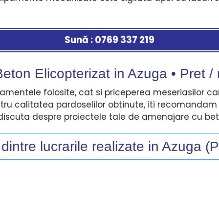
Sună : 0769 337 219
eton Elicopterizat in Azuga • Pret /
pamentele folosite, cat si priceperea meseriasilor c
ntru calitatea pardoselilor obtinute, iti recomanda
iscuta despre proiectele tale de amenajare cu beto
intre lucrarile realizate in Azuga 