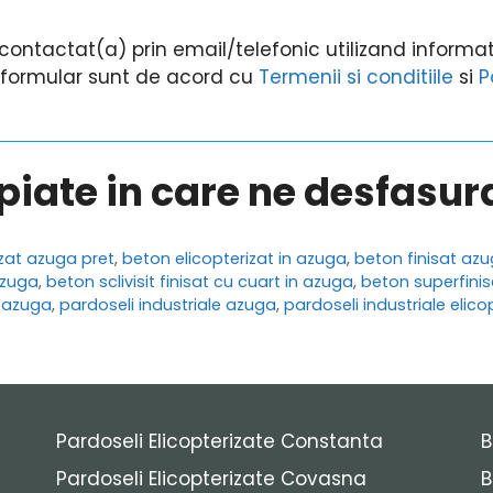
ontactat(a) prin email/telefonic utilizand informati
i formular sunt de acord cu
Termenii si conditiile
si
P
opiate in care ne desfasu
izat azuga pret
,
beton elicopterizat in azuga
,
beton finisat az
 azuga
,
beton sclivisit finisat cu cuart in azuga
,
beton superfini
t azuga
,
pardoseli industriale azuga
,
pardoseli industriale elic
Pardoseli Elicopterizate Constanta
B
Pardoseli Elicopterizate Covasna
B