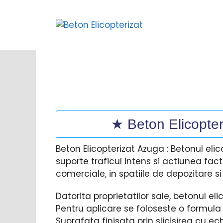
Sari
la
conținut
★ Beton Elicopter
Beton Elicopterizat Azuga : Betonul el
suporte traficul intens si actiunea facto
comerciale, in spatiile de depozitare si
Datorita proprietatilor sale, betonul el
Pentru aplicare se foloseste o formula 
Suprafata finisata prin slicisirea cu e