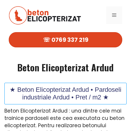
Sari
la
MENIU
conținut
☏ 0769 337 219
Beton Elicopterizat Ardud
★ Beton Elicopterizat Ardud • Pardoseli
industriale Ardud • Pret / m2 ★
Beton Elicopterizat Ardud : una dintre cele mai
trainice pardoseli este cea executata cu beton
elicopterizat. Pentru realizarea betonului