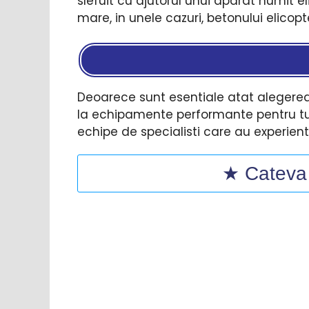
slefuit cu ajutorul unui aparat numit 
mare, in unele cazuri, betonului elicop
Deoarece sunt esentiale atat alegerea m
la echipamente performante pentru tur
echipe de specialisti care au experien
★ Cateva d