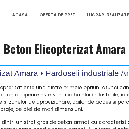
ACASA
OFERTA DE PRET
LUCRARI REALIZATE
Beton Elicopterizat Amara
izat Amara • Pardoseli industriale A
icopterizat este una dintre primele optiuni atunci c
p de acoperire este specific halelor industriale, inter
 si zonelor de aprovizionare, cailor de acces si parcar
, garaje, pe alei de mari dimensiuni.
e dintr-un strat gros de beton armat cu caracteristi