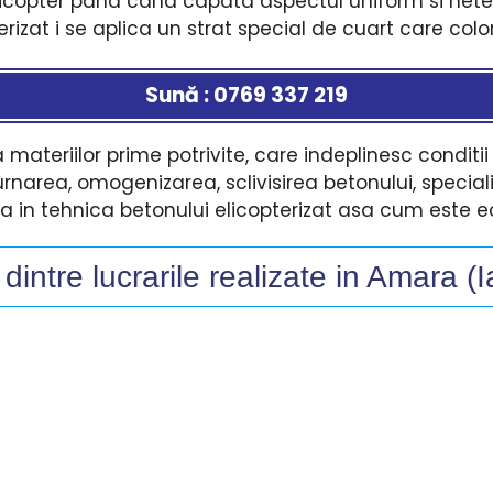
elicopter pana cand capata aspectul uniform si neted
terizat i se aplica un strat special de cuart care co
Sună : 0769 337 219
ateriilor prime potrivite, care indeplinesc conditii
narea, omogenizarea, sclivisirea betonului, specia
ta in tehnica betonului elicopterizat asa cum este 
intre lucrarile realizate in Amara (