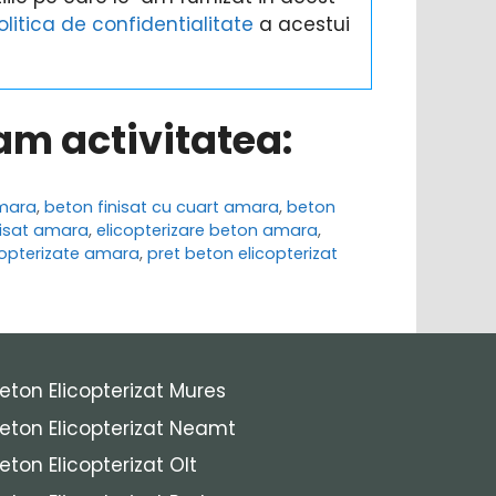
olitica de confidentialitate
a acestui
ram activitatea:
amara
,
beton finisat cu cuart amara
,
beton
nisat amara
,
elicopterizare beton amara
,
icopterizate amara
,
pret beton elicopterizat
eton Elicopterizat Mures
eton Elicopterizat Neamt
eton Elicopterizat Olt