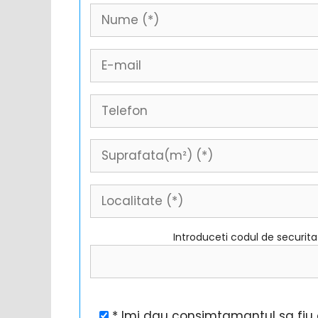
Introduceti codul de securit
* Imi dau consimtamantul sa fiu c