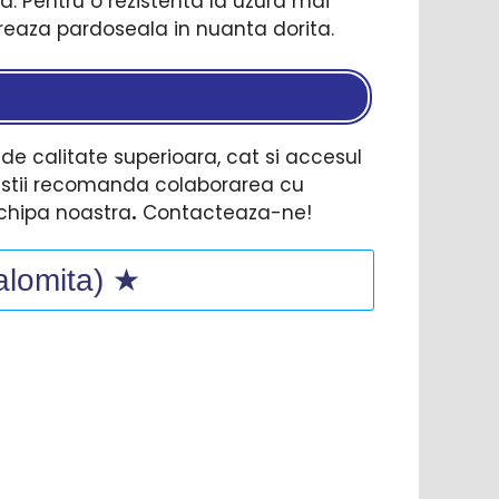
. Pentru o rezistenta la uzura mai
loreaza pardoseala in nuanta dorita.
 de calitate superioara, cat si accesul
listii recomanda colaborarea cu
echipa noastra
.
Contacteaza-ne!
Ialomita) ★