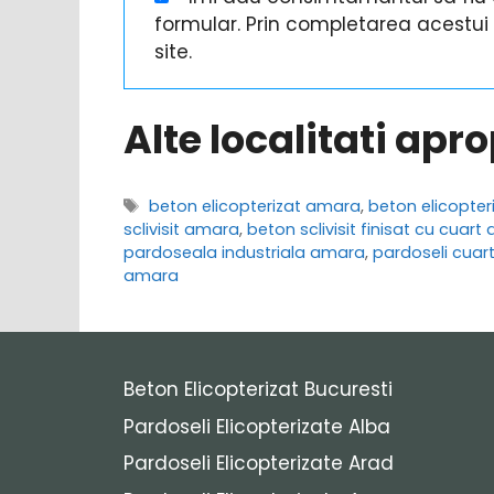
formular. Prin completarea acestu
site.
Alte localitati apr
Etichete
beton elicopterizat amara
,
beton elicopter
sclivisit amara
,
beton sclivisit finisat cu cuar
pardoseala industriala amara
,
pardoseli cuar
amara
Beton Elicopterizat Bucuresti
Pardoseli Elicopterizate Alba
Pardoseli Elicopterizate Arad