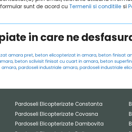
i formular sunt de acord cu
Termenii si conditiile
si
P
opiate in care ne desfasu
izat amara pret
,
beton elicopterizat in amara
,
beton finisat 
t amara
,
beton sclivisit finisat cu cuart in amara
,
beton superfi
t amara
,
pardoseli industriale amara
,
pardoseli industriale el
Pardoseli Elicopterizate Constanta
B
Pardoseli Elicopterizate Covasna
B
Pardoseli Elicopterizate Dambovita
B