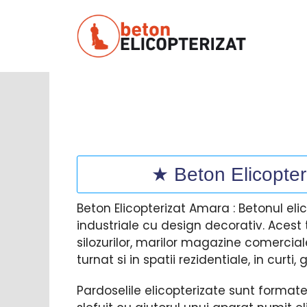
Sari
la
conținut
★ Beton Elicopter
Beton Elicopterizat Amara : Betonul el
industriale cu design decorativ. Acest ti
silozurilor, marilor magazine comerciale
turnat si in spatii rezidentiale, in curti
Pardoselile elicopterizate sunt format