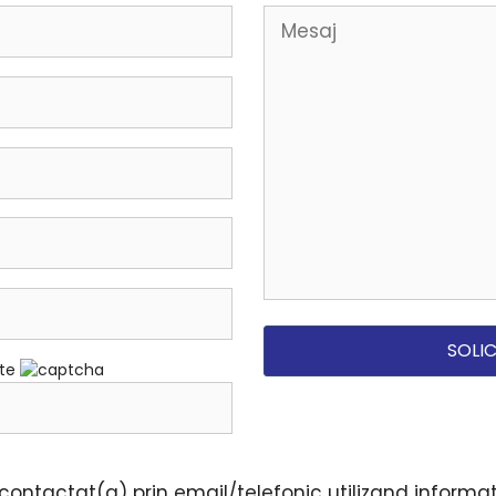
ate
ontactat(a) prin email/telefonic utilizand informati