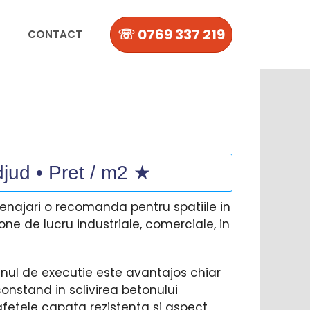
☏ 0769 337 219
CONTACT
djud • Pret / m2 ★
amenajari o recomanda pentru spatiile in
one de lucru industriale, comerciale, in
enul de executie este avantajos chiar
constand in sclivirea betonului
afetele capata rezistenta si aspect