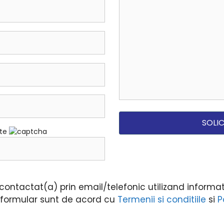
ate
ontactat(a) prin email/telefonic utilizand informati
i formular sunt de acord cu
Termenii si conditiile
si
P