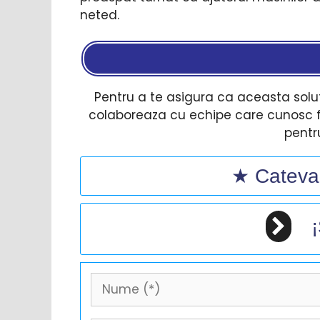
neted.
Pentru a te asigura ca aceasta solut
colaboreaza cu echipe care cunosc f
pentr
★ Cateva 
¡