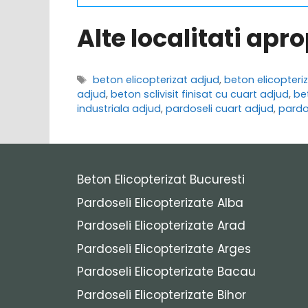
Alte localitati apr
Etichete
beton elicopterizat adjud
,
beton elicopteri
adjud
,
beton sclivisit finisat cu cuart adjud
,
bet
industriala adjud
,
pardoseli cuart adjud
,
pardos
Beton Elicopterizat Bucuresti
Pardoseli Elicopterizate Alba
Pardoseli Elicopterizate Arad
Pardoseli Elicopterizate Arges
Pardoseli Elicopterizate Bacau
Pardoseli Elicopterizate Bihor