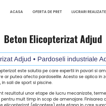
ACASA
OFERTA DE PRET
LUCRARI REALIZATE
Beton Elicopterizat Adjud
izat Adjud • Pardoseli industriale A
opterizat este solutia pe care expertii in pavari si 
are ar putea afecta pardoselile. Acesta se aplica in z
 in sali de sport si piscine.
nt rezultatul unor etape de lucru mecanizate, term
te pentru mult timp in scop de amenajare. Finisarea 
e elicopterizat (elicoptere) este etapa in care supr