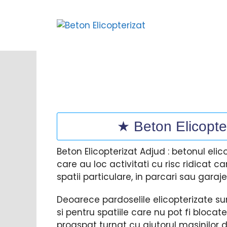
Sari
la
conținut
★ Beton Elicopter
Beton Elicopterizat Adjud : betonul elic
care au loc activitati cu risc ridicat c
spatii particulare, in parcari sau garaje,
Deoarece pardoselile elicopterizate su
si pentru spatiile care nu pot fi bloca
proaspat turnat cu ajutorul masinilor d